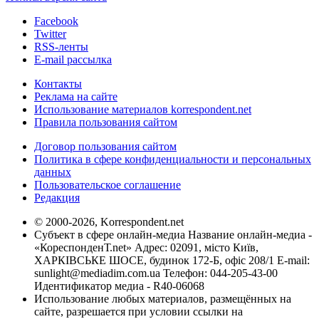
Facebook
Twitter
RSS-ленты
E-mail рассылка
Контакты
Реклама на сайте
Использование материалов korrespondent.net
Правила пользования сайтом
Договор пользования сайтом
Политика в сфере конфиденциальности и персональных
данных
Пользовательское соглашение
Редакция
© 2000-2026, Korrespondent.net
Субъект в сфере онлайн-медиа Название онлайн-медиа -
«КореспонденТ.net» Адрес: 02091, місто Київ,
ХАРКІВСЬКЕ ШОСЕ, будинок 172-Б, офіс 208/1 E-mail:
sunlight@mediadim.com.ua
Телефон: 044-205-43-00
Идентификатор медиа - R40-06068
Использование любых материалов, размещённых на
сайте, разрешается при условии ссылки на