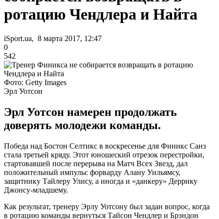
ротацию Чендлера и Найта
iSport.ua, 8 марта 2017, 12:47
0
542
Фото: Getty Images
Эрл Уотсон
Эрл Уотсон намерен продолжать
доверять молодежи команды.
Победа над Бостон Селтикс в воскресенье для Финикс Санз
стала третьей кряду. Этот юношеский отрезок перестройки,
стартовавшей после перерыва на Матч Всех Звезд, дал
положительный импульс форварду Алану Уильямсу,
защитнику Тайлеру Улису, а иногда и «данкеру» Деррику
Джонсу-младшему.
Как результат, тренеру Эрлу Уотсону был задан вопрос, когда
в ротацию команды вернуться Тайсон Чендлер и Брэндон