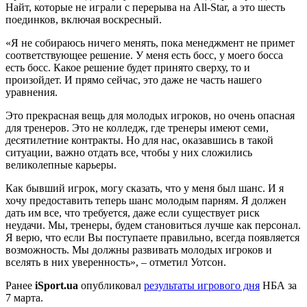
Найт, которые не играли с перерыва на All-Star, а это шесть
поединков, включая воскресный.
«Я не собираюсь ничего менять, пока менеджмент не примет
соответствующее решение. У меня есть босс, у моего босса
есть босс. Какое решение будет принято сверху, то и
произойдет. И прямо сейчас, это даже не часть нашего
уравнения.
Это прекрасная вещь для молодых игроков, но очень опасная
для тренеров. Это не колледж, где тренеры имеют семи,
десятилетние контракты. Но для нас, оказавшись в такой
ситуации, важно отдать все, чтобы у них сложились
великолепные карьеры.
Как бывший игрок, могу сказать, что у меня был шанс. И я
хочу предоставить теперь шанс молодым парням. Я должен
дать им все, что требуется, даже если существует риск
неудачи. Мы, тренеры, будем становиться лучше как персонал.
Я верю, что если Вы поступаете правильно, всегда появляется
возможность. Мы должны развивать молодых игроков и
вселять в них уверенность», – отметил Уотсон.
Ранее
iSport
.ua
опубликовал
результаты игрового дня
НБА за
7 марта.