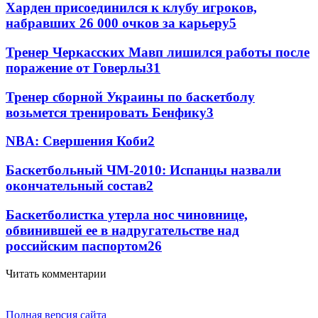
Харден присоединился к клубу игроков,
набравших 26 000 очков за карьеру
5
Тренер Черкасских Мавп лишился работы после
поражение от Говерлы
3
1
Тренер сборной Украины по баскетболу
возьмется тренировать Бенфику
3
NBA: Свершения Коби
2
Баскетбольный ЧМ-2010: Испанцы назвали
окончательный состав
2
Баскетболистка утерла нос чиновнице,
обвинившей ее в надругательстве над
российским паспортом
2
6
Читать комментарии
Полная версия сайта