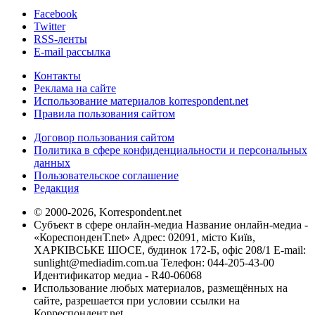
Facebook
Twitter
RSS-ленты
E-mail рассылка
Контакты
Реклама на сайте
Использование материалов korrespondent.net
Правила пользования сайтом
Договор пользования сайтом
Политика в сфере конфиденциальности и персональных
данных
Пользовательское соглашение
Редакция
© 2000-2026, Korrespondent.net
Субъект в сфере онлайн-медиа Название онлайн-медиа -
«КореспонденТ.net» Адрес: 02091, місто Київ,
ХАРКІВСЬКЕ ШОСЕ, будинок 172-Б, офіс 208/1 E-mail:
sunlight@mediadim.com.ua
Телефон: 044-205-43-00
Идентификатор медиа - R40-06068
Использование любых материалов, размещённых на
сайте, разрешается при условии ссылки на
Корреспондент.net.