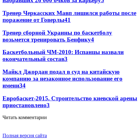
набравших 26 000 очков за карьеру
5
Тренер Черкасских Мавп лишился работы после
поражение от Говерлы
4
1
Тренер сборной Украины по баскетболу
возьмется тренировать Бенфику
4
Баскетбольный ЧМ-2010: Испанцы назвали
окончательный состав
3
Майкл Джордан подал в суд на китайскую
компанию за незаконное использование его
имени
3
4
Евробаскет-2015. Строительство киевской арены
приостановлено
3
Читать комментарии
Полная версия сайта