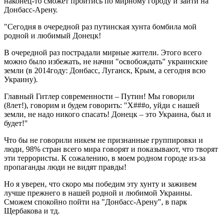
наконец-то сможет пройтись по мирному городу и зайти на
Донбасс-Арену.
"Сегодня в очередной раз путинская хунта бомбила мой
родной и любимый Донецк!
В очередной раз пострадали мирные жители. Этого всего
можно было избежать, не начни "освобождать" украинские
земли (в 2014году: Донбасс, Луганск, Крым, а сегодня всю
Украину).
Главный Гитлер современности – Путин! Мы говорили
(8лет!), говорим и будем говорить: "Х###о, уйди с нашей
земли, не надо никого спасать! Донецк – это Украина, был и
будет!"
Что бы не говорили никем не признанные группировки и
люди, 98% стран всего мира говорят и показывают, что творят
эти террористы. К сожалению, в моем родном городе из-за
пропаганды люди не видят правды!
Но я уверен, что скоро мы победим эту хунту и заживем
лучше прежнего в нашей родной и любимой Украины.
Сможем спокойно пойти на "Донбасс-Арену", в парк
Щербакова и тд.