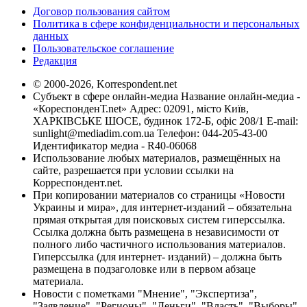
Договор пользования сайтом
Политика в сфере конфиденциальности и персональных
данных
Пользовательское соглашение
Редакция
© 2000-2026, Korrespondent.net
Субъект в сфере онлайн-медиа Название онлайн-медиа -
«КореспонденТ.net» Адрес: 02091, місто Київ,
ХАРКІВСЬКЕ ШОСЕ, будинок 172-Б, офіс 208/1 E-mail:
sunlight@mediadim.com.ua
Телефон: 044-205-43-00
Идентификатор медиа - R40-06068
Использование любых материалов, размещённых на
сайте, разрешается при условии ссылки на
Корреспондент.net.
При копировании материалов со страницы «Новости
Украины и мира», для интернет-изданий – обязательна
прямая открытая для поисковых систем гиперссылка.
Ссылка должна быть размещена в независимости от
полного либо частичного использования материалов.
Гиперссылка (для интернет- изданий) – должна быть
размещена в подзаголовке или в первом абзаце
материала.
Новости с пометками "Мнение", "Экспертиза",
"Заявление", "Регионы", "Деньги", "Власть", "Выборы",