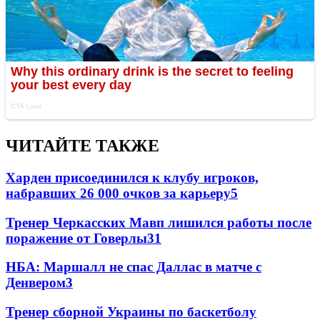
ЧИТАЙТЕ ТАКЖЕ
Харден присоединился к клубу игроков,
набравших 26 000 очков за карьеру
5
Тренер Черкасских Мавп лишился работы после
поражение от Говерлы
3
1
НБА: Маршалл не спас Даллас в матче с
Денвером
3
Тренер сборной Украины по баскетболу