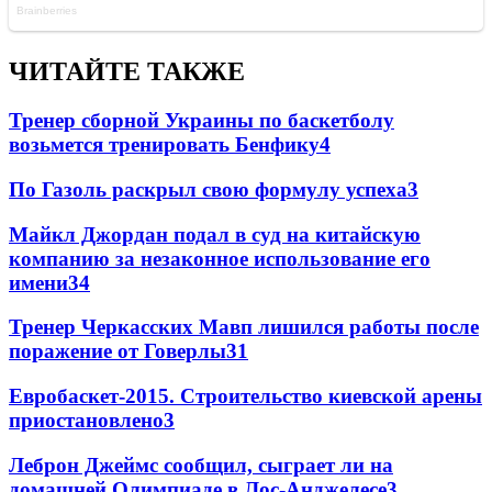
ЧИТАЙТЕ ТАКЖЕ
Тренер сборной Украины по баскетболу
возьмется тренировать Бенфику
4
По Газоль раскрыл свою формулу успеха
3
Майкл Джордан подал в суд на китайскую
компанию за незаконное использование его
имени
3
4
Тренер Черкасских Мавп лишился работы после
поражение от Говерлы
3
1
Евробаскет-2015. Строительство киевской арены
приостановлено
3
Леброн Джеймс сообщил, сыграет ли на
домашней Олимпиаде в Лос-Анджелесе
3