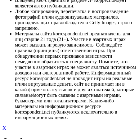
Владелец веб-страницы в разделе Я- Корреспондент
является автор публикации.
Любое копирование, перепечатка и воспроизведение
фотографий и/или аудиовизуальных материалов,
принадлежащих правообладателю Getty Images, строго
запрещено.
Материалы сайта korrespondent.net предназначены для
лиц старше 21 года (21+). Участие в азартных играх
может вызвать игровую зависимость. Соблюдайте
правила (принципы) ответственной игры. При
обнаружении первых признаков зависимости
немедленно обратитесь к специалисту. Помните, что
участие в азартных играх не может являться источником
доходов или альтернативой работе. Информационный
ресурс korrespondent.net не проводит игры на реальные
и/или виртуальные деньги, сайт не принимает ни в
какой форме оплату ставок и других платежей, которые
связаны/могут быть связаны с азартными играми,
букмекерами или тотализаторами. Какие-либо
материалы на информационном ресурсе
korrespondent.net публикуются исключительно в
информационных целях.
X