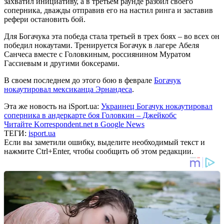
захватил инициативу, а в третьем раунде разбил своего
соперника, дважды отправив его на настил ринга и заставив
рефери остановить бой.
Для Богачука эта победа стала третьей в трех боях – во всех он
победил нокаутами. Тренируется Богачук в лагере Абеля
Санчеса вместе с Головкиным, россиянином Муратом
Гассиевым и другими боксерами.
В своем последнем до этого бою в феврале
Богачук
нокаутировал мексиканца Эрнандеса
.
Эта же новость на iSport.ua:
Украинец Богачук нокаутировал
соперника в андеркарте боя Головкин – Джейкобс
Читайте Korrespondent.net в Google News
ТЕГИ:
isport.ua
Если вы заметили ошибку, выделите необходимый текст и
нажмите Ctrl+Enter, чтобы сообщить об этом редакции.