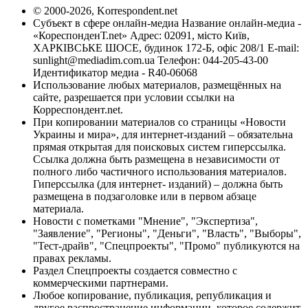
© 2000-2026, Korrespondent.net
Субъект в сфере онлайн-медиа Название онлайн-медиа -
«КореспонденТ.net» Адрес: 02091, місто Київ,
ХАРКІВСЬКЕ ШОСЕ, будинок 172-Б, офіс 208/1 E-mail:
sunlight@mediadim.com.ua
Телефон: 044-205-43-00
Идентификатор медиа - R40-06068
Использование любых материалов, размещённых на
сайте, разрешается при условии ссылки на
Корреспондент.net.
При копировании материалов со страницы «Новости
Украины и мира», для интернет-изданий – обязательна
прямая открытая для поисковых систем гиперссылка.
Ссылка должна быть размещена в независимости от
полного либо частичного использования материалов.
Гиперссылка (для интернет- изданий) – должна быть
размещена в подзаголовке или в первом абзаце
материала.
Новости с пометками "Мнение", "Экспертиза",
"Заявление", "Регионы", "Деньги", "Власть", "Выборы",
"Тест-драйв", "Спецпроекты", "Промо" публикуются на
правах рекламы.
Раздел Спецпроекты создается совместно с
коммерческими партнерами.
Любое копирование, публикация, републикация и
другое распространение информации, которое содержит