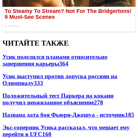
ЧИТАЙТЕ ТАКЖЕ
Усик поделился планами относительно
завершения карьеры
364
Усик выступил против допуска россиян на
Олимпиаду
333
Положительный тест Паркера на кокаин
получил неожиданное объяснение
278
Названа дата боя Фьюри-Джошуа - источник
185
Экс-соперник Усика рассказал, что мешает ему
перейти в UFC
160