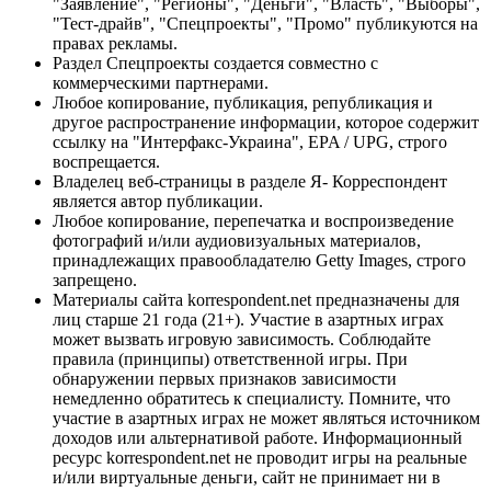
"Заявление", "Регионы", "Деньги", "Власть", "Выборы",
"Тест-драйв", "Спецпроекты", "Промо" публикуются на
правах рекламы.
Раздел Спецпроекты создается совместно с
коммерческими партнерами.
Любое копирование, публикация, републикация и
другое распространение информации, которое содержит
ссылку на "Интерфакс-Украина", EPA / UPG, строго
воспрещается.
Владелец веб-страницы в разделе Я- Корреспондент
является автор публикации.
Любое копирование, перепечатка и воспроизведение
фотографий и/или аудиовизуальных материалов,
принадлежащих правообладателю Getty Images, строго
запрещено.
Материалы сайта korrespondent.net предназначены для
лиц старше 21 года (21+). Участие в азартных играх
может вызвать игровую зависимость. Соблюдайте
правила (принципы) ответственной игры. При
обнаружении первых признаков зависимости
немедленно обратитесь к специалисту. Помните, что
участие в азартных играх не может являться источником
доходов или альтернативой работе. Информационный
ресурс korrespondent.net не проводит игры на реальные
и/или виртуальные деньги, сайт не принимает ни в