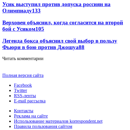
Усик выступил против допуска россиян на
Олимпиаду
133
Верховен объяснил, когда согласится на второй
бой с Усиком
105
Легенда бокса объяснил свой выбор в пользу
Фьюри в бою против Джошуа
88
Читать комментарии
Полная версия сайта
Facebook
Twitter
RSS-ленты
E-mail рассылка
Контакты
Реклама на сайте
Использование материалов korrespondent.net
Правила пользования сайтом