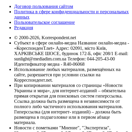
Договор пользования сайтом
Политика в сфере конфиденциальности и персональных
данных
Пользовательское соглашение
Редакция
© 2000-2026, Korrespondent.net
Субъект в сфере онлайн-медиа Название онлайн-медиа -
«КореспонденТ.net» Адрес: 02091, місто Київ,
ХАРКІВСЬКЕ ШОСЕ, будинок 172-Б, офіс 208/1 E-mail:
sunlight@mediadim.com.ua
Телефон: 044-205-43-00
Идентификатор медиа - R40-06068
Использование любых материалов, размещённых на
сайте, разрешается при условии ссылки на
Корреспондент.net.
При копировании материалов со страницы «Новости
Украины и мира», для интернет-изданий – обязательна
прямая открытая для поисковых систем гиперссылка.
Ссылка должна быть размещена в независимости от
полного либо частичного использования материалов.
Гиперссылка (для интернет- изданий) – должна быть
размещена в подзаголовке или в первом абзаце
материала.
Новости с пометками "Мнение", "Экспертиза",