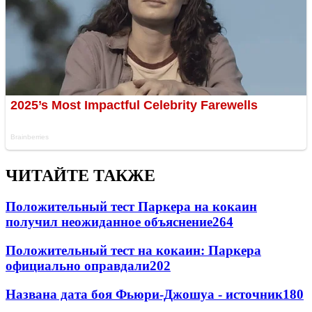
ЧИТАЙТЕ ТАКЖЕ
Положительный тест Паркера на кокаин
получил неожиданное объяснение
264
Положительный тест на кокаин: Паркера
официально оправдали
202
Названа дата боя Фьюри-Джошуа - источник
180