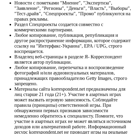
Новости с пометками "Мнение", "Экспертиза",
"Заявление", "Регионы", "Деньги", "Власть", "Выборы",
"Тест-драйв", "Спецпроекты", "Промо" публикуются на
правах рекламы.
Раздел Спецпроекты создается совместно с
коммерческими партнерами.
Любое копирование, публикация, републикация и
другое распространение информации, которое содержит
ссылку на "Интерфакс-Украина", EPA / UPG, строго
воспрещается.
Владелец веб-страницы в разделе Я- Корреспондент
является автор публикации.
Любое копирование, перепечатка и воспроизведение
фотографий и/или аудиовизуальных материалов,
принадлежащих правообладателю Getty Images, строго
запрещено.
Материалы сайта korrespondent.net предназначены для
лиц старше 21 года (21+). Участие в азартных играх
может вызвать игровую зависимость. Соблюдайте
правила (принципы) ответственной игры. При
обнаружении первых признаков зависимости
немедленно обратитесь к специалисту. Помните, что
участие в азартных играх не может являться источником
доходов или альтернативой работе. Информационный
ресурс korrespondent.net не проводит игры на реальные