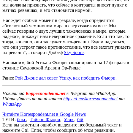
мы должны признать, что сейчас в контракты вносят пункт о
матчах-реваншах, и это становится нормой.
Нас ждет особый момент в феврале, когда определится
абсолютный чемпионом мира в сверхтяжелом весе. Мы
сейчас говорим о двух лучших тяжеловесах в мире, которые,
надеюсь, покажут нам невероятное сражение. Если это так, то
тогда, конечно, они заслужат матч-реванш. Будем надеяться,
что они устроят такое противостояние, что все захотят увидеть
их реванш", - говорит Дюбеф
Sky Sports
.
Напомним, бой Усика и Фьюри запланирован на 17 февраля в
столице Саудовской Аравии Эр-Рияде.
Ранее
Рой Джонс дал совет Усику, как победить Фьюри.
Новини від
Корреспондент.net
в Telegram та WhatsApp.
Підписуйтесь на наші канали
https://t.me/korrespondentnet
та
WhatsApp
Читайте Korrespondent.net в Google News
ТЕГИ:
бокс
,
Тайсон Фьюри
,
Усик
,
бій
Если вы заметили ошибку, выделите необходимый текст и
нажмите Ctrl+Enter, чтобы сообщить об этом редакции.