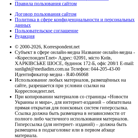
Правила пользования сайтом
Договор пользования сайтом
Политика в сфере конфиденциальности и персональных
данных
Пользовательское соглашение
Редакция
© 2000-2026, Korrespondent.net
Субъект в сфере онлайн-медиа Название онлайн-медиа -
«КореспонденТ.net» Адрес: 02091, місто Київ,
ХАРКІВСЬКЕ ШОСЕ, будинок 172-Б, офіс 208/1 E-mail:
sunlight@mediadim.com.ua
Телефон: 044-205-43-00
Идентификатор медиа - R40-06068
Использование любых материалов, размещённых на
сайте, разрешается при условии ссылки на
Корреспондент.net.
При копировании материалов со страницы «Новости
Украины и мира», для интернет-изданий – обязательна
прямая открытая для поисковых систем гиперссылка.
Ссылка должна быть размещена в независимости от
полного либо частичного использования материалов.
Гиперссылка (для интернет- изданий) – должна быть
размещена в подзаголовке или в первом абзаце
материала.