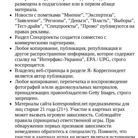
размещена в подзаголовке или в первом абзаце
материала.
Новости с пометками "Мнение", "Экспертиза",
"Заявление", "Регионы", "Деньги", "Власть", "Выборы",
"Тест-драйв", "Спецпроекты", "Промо" публикуются на
правах рекламы.
Раздел Спецпроекты создается совместно с
коммерческими партнерами.
Любое копирование, публикация, републикация и
другое распространение информации, которое содержит
ссылку на "Интерфакс-Украина", EPA / UPG, строго
воспрещается.
Владелец веб-страницы в разделе Я- Корреспондент
является автор публикации.
Любое копирование, перепечатка и воспроизведение
фотографий и/или аудиовизуальных материалов,
принадлежащих правообладателю Getty Images, строго
запрещено.
Материалы сайта korrespondent.net предназначены для
лиц старше 21 года (21+). Участие в азартных играх
может вызвать игровую зависимость. Соблюдайте
правила (принципы) ответственной игры. При
обнаружении первых признаков зависимости
немедленно обратитесь к специалисту. Помните, что
участие в азартных играх не может являться источником