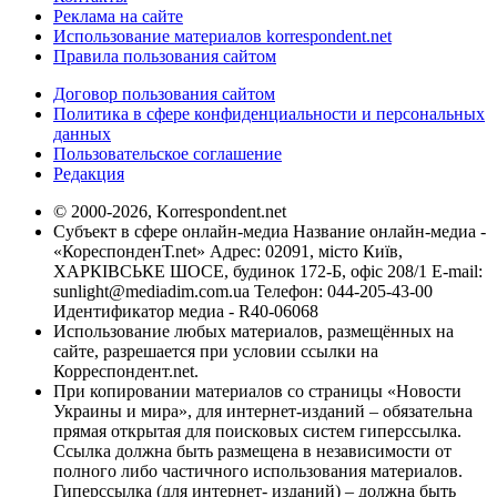
Реклама на сайте
Использование материалов korrespondent.net
Правила пользования сайтом
Договор пользования сайтом
Политика в сфере конфиденциальности и персональных
данных
Пользовательское соглашение
Редакция
© 2000-2026, Korrespondent.net
Субъект в сфере онлайн-медиа Название онлайн-медиа -
«КореспонденТ.net» Адрес: 02091, місто Київ,
ХАРКІВСЬКЕ ШОСЕ, будинок 172-Б, офіс 208/1 E-mail:
sunlight@mediadim.com.ua
Телефон: 044-205-43-00
Идентификатор медиа - R40-06068
Использование любых материалов, размещённых на
сайте, разрешается при условии ссылки на
Корреспондент.net.
При копировании материалов со страницы «Новости
Украины и мира», для интернет-изданий – обязательна
прямая открытая для поисковых систем гиперссылка.
Ссылка должна быть размещена в независимости от
полного либо частичного использования материалов.
Гиперссылка (для интернет- изданий) – должна быть