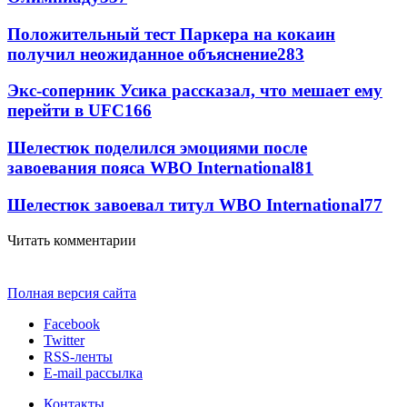
Положительный тест Паркера на кокаин
получил неожиданное объяснение
283
Экс-соперник Усика рассказал, что мешает ему
перейти в UFC
166
Шелестюк поделился эмоциями после
завоевания пояса WBO International
81
Шелестюк завоевал титул WBO International
77
Читать комментарии
Полная версия сайта
Facebook
Twitter
RSS-ленты
E-mail рассылка
Контакты