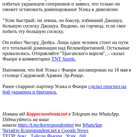
избитых украинцем соперников и заявил, что только он
сможет остановить доминирование Усика в дивизионе.
"Усик быстрый, он левша, он боксер, избивший Джошуа,
большую сосиску Джошуа. Видимо, он горчица, если смог
побить эту большую сосиску.
Он избил Чисору, Дюбуа. Лишь один человек стоит на пути
его тотальной доминации над Великобританией. Остальные
провалились. Отправляйте "Цыганского короля", – сказал
Фьюри в комментарии
TNT Sports.
Напомним, что бой Усика с Фьюри запланирован на 18 мая в
столице Саудовской Аравии Эр-Рияде.
Ранее спарринг-партнер Усика и Фьюри
сделал прогноз на
бой украинца и британца.
Новини від
Корреспондент.net
в Telegram та WhatsApp.
Підписуйтесь на наші
канали
https://t.me/korrespondentnet
та
WhatsApp
Читайте Korrespondent.net в Google News
ТЕГИ:
бокс
,
Тайсон Фьюри
,
Усик
,
бій