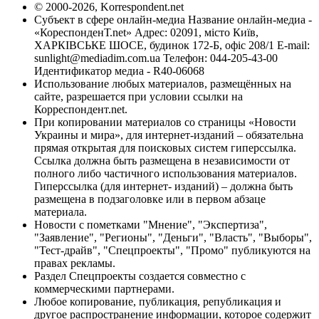
© 2000-2026, Korrespondent.net
Субъект в сфере онлайн-медиа Название онлайн-медиа -
«КореспонденТ.net» Адрес: 02091, місто Київ,
ХАРКІВСЬКЕ ШОСЕ, будинок 172-Б, офіс 208/1 E-mail:
sunlight@mediadim.com.ua
Телефон: 044-205-43-00
Идентификатор медиа - R40-06068
Использование любых материалов, размещённых на
сайте, разрешается при условии ссылки на
Корреспондент.net.
При копировании материалов со страницы «Новости
Украины и мира», для интернет-изданий – обязательна
прямая открытая для поисковых систем гиперссылка.
Ссылка должна быть размещена в независимости от
полного либо частичного использования материалов.
Гиперссылка (для интернет- изданий) – должна быть
размещена в подзаголовке или в первом абзаце
материала.
Новости с пометками "Мнение", "Экспертиза",
"Заявление", "Регионы", "Деньги", "Власть", "Выборы",
"Тест-драйв", "Спецпроекты", "Промо" публикуются на
правах рекламы.
Раздел Спецпроекты создается совместно с
коммерческими партнерами.
Любое копирование, публикация, републикация и
другое распространение информации, которое содержит