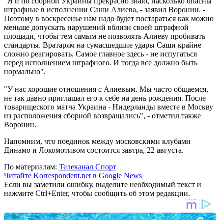
"Я и по сборной Украины прекрасно знаю, насколько опасны
штрафные в исполнении Саши Алиева, - заявил Воронин. -
Поэтому в воскресенье нам надо будет постараться как можно
меньше допускать нарушений вблизи своей штрафной
площади, чтобы тем самым не позволять Алиеву пробивать
стандарты. Вратарям на сумасшедшие удары Саши крайне
сложно реагировать. Самое главное здесь - не испугаться
перед исполнением штрафного. И тогда все должно быть
нормально".
"У нас хорошие отношения с Алиевым. Мы часто общаемся,
не так давно приглашал его к себе на день рождения. После
товарищеского матча Украина - Нидерланды вместе в Москву
из расположения сборной возвращались", - отметил также
Воронин.
Напомним, что поединок между московскими клубами
Динамо и Локомотивом состоится завтра, 22 августа.
По материалам:
Телеканал Спорт
Читайте Korrespondent.net в Google News
Если вы заметили ошибку, выделите необходимый текст и
нажмите Ctrl+Enter, чтобы сообщить об этом редакции.