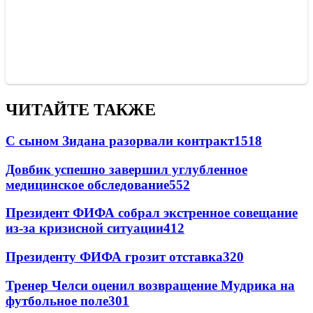
ЧИТАЙТЕ ТАКЖЕ
С сыном Зидана разорвали контракт
1518
Довбик успешно завершил углубленное
медицинское обследование
552
Президент ФИФА собрал экстренное совещание
из-за кризисной ситуации
412
Президенту ФИФА грозит отставка
320
Тренер Челси оценил возвращение Мудрика на
футбольное поле
301