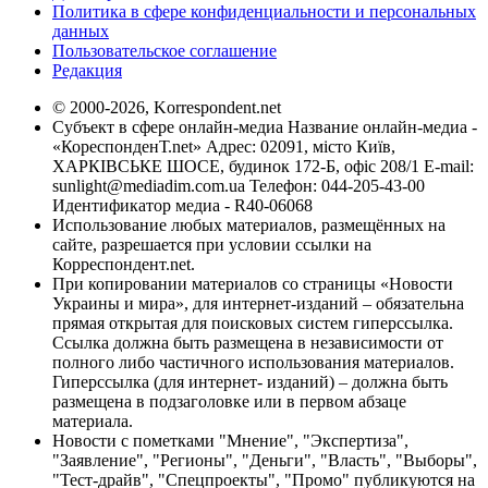
Политика в сфере конфиденциальности и персональных
данных
Пользовательское соглашение
Редакция
© 2000-2026, Korrespondent.net
Субъект в сфере онлайн-медиа Название онлайн-медиа -
«КореспонденТ.net» Адрес: 02091, місто Київ,
ХАРКІВСЬКЕ ШОСЕ, будинок 172-Б, офіс 208/1 E-mail:
sunlight@mediadim.com.ua
Телефон: 044-205-43-00
Идентификатор медиа - R40-06068
Использование любых материалов, размещённых на
сайте, разрешается при условии ссылки на
Корреспондент.net.
При копировании материалов со страницы «Новости
Украины и мира», для интернет-изданий – обязательна
прямая открытая для поисковых систем гиперссылка.
Ссылка должна быть размещена в независимости от
полного либо частичного использования материалов.
Гиперссылка (для интернет- изданий) – должна быть
размещена в подзаголовке или в первом абзаце
материала.
Новости с пометками "Мнение", "Экспертиза",
"Заявление", "Регионы", "Деньги", "Власть", "Выборы",
"Тест-драйв", "Спецпроекты", "Промо" публикуются на