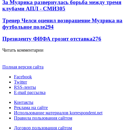
За Мудрика развернулась борьба между тремя
клубами АПЛ - СМИ
305
Тренер Челси оценил возвращение Мудрика на
футбольное поле
294
Президенту ФИФА грозит отставка
276
Читать комментарии
Полная версия сайта
Facebook
Twitter
RSS-ленты
E-mail рассылка
Контакты
Реклама на сайте
Использование материалов korrespondent.net
Правила пользования сайтом
Договор пользования сайтом