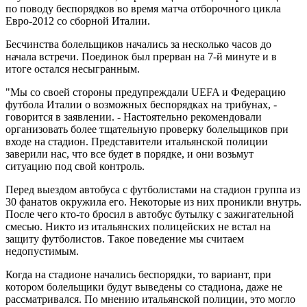
по поводу беспорядков во время матча отборочного цикла
Евро-2012 со сборной Италии.
Бесчинства болельщиков начались за несколько часов до
начала встречи. Поединок был прерван на 7-й минуте и в
итоге остался несыгранным.
"Мы со своей стороны предупреждали UEFA и Федерацию
футбола Италии о возможных беспорядках на трибунах, -
говорится в заявлении. - Настоятельно рекомендовали
организовать более тщательную проверку болельщиков при
входе на стадион. Представители итальянской полиции
заверили нас, что все будет в порядке, и они возьмут
ситуацию под свой контроль.
Перед выездом автобуса с футболистами на стадион группа из
30 фанатов окружила его. Некоторые из них проникли внутрь.
После чего кто-то бросил в автобус бутылку с зажигательной
смесью. Никто из итальянских полицейских не встал на
защиту футболистов. Такое поведение мы считаем
недопустимым.
Когда на стадионе начались беспорядки, то вариант, при
котором болельщики будут выведены со стадиона, даже не
рассматривался. По мнению итальянской полиции, это могло