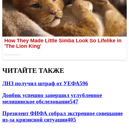
ЧИТАЙТЕ ТАКЖЕ
ЛНЗ получил штраф от УЕФА
596
Довбик успешно завершил углубленное
медицинское обследование
547
Президент ФИФА собрал экстренное совещание
из-за кризисной ситуации
405