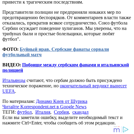
привести к трагическим последствиям.
Представители полиции не предприняли никаких мер по
предотвращению беспорядков. От комментариев власти также
отказались, прекратив всякое сотрудничество. Союз футбола
Сербии осуждает поведение хулиганов. Мы уверены, что на
трибунах были и простые болельщики, которые любят
футбол".
ФОТО:
Буйный нрав. Сербские фанаты сорвали
футбольный матч
ВИДЕО:
Побоище между сербским фанами и итальянской
полицией
Итальянцы
считают, что сербам должно быть присуждено
техническое поражение, но
окончательный вердикт вынесет
UEFA
.
По материалам:
Динамо Киев от Шурика
Читайте Korrespondent.net в Google News
ТЕГИ:
футбол
,
Италия
,
Сербия
,
скандал
Если вы заметили ошибку, выделите необходимый текст и
нажмите Ctrl+Enter, чтобы сообщить об этом редакции.