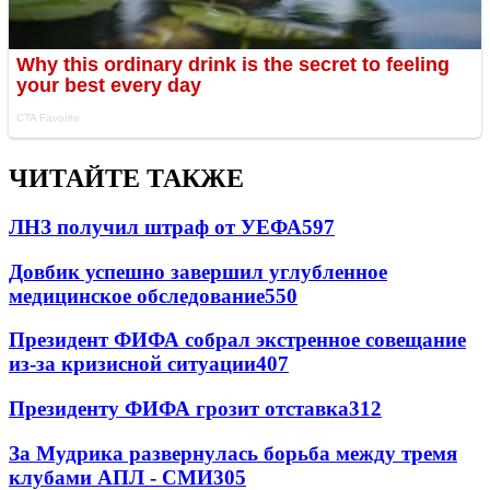
ЧИТАЙТЕ ТАКЖЕ
ЛНЗ получил штраф от УЕФА
597
Довбик успешно завершил углубленное
медицинское обследование
550
Президент ФИФА собрал экстренное совещание
из-за кризисной ситуации
407
Президенту ФИФА грозит отставка
312
За Мудрика развернулась борьба между тремя
клубами АПЛ - СМИ
305