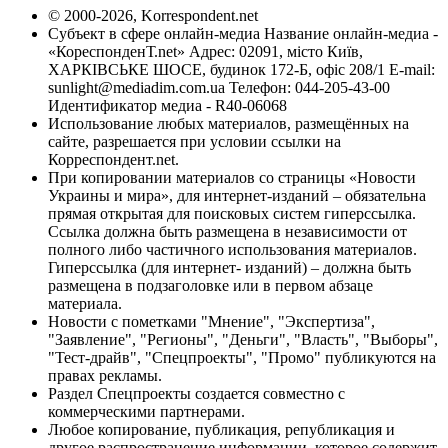
© 2000-2026, Korrespondent.net
Субъект в сфере онлайн-медиа Название онлайн-медиа -
«КореспонденТ.net» Адрес: 02091, місто Київ,
ХАРКІВСЬКЕ ШОСЕ, будинок 172-Б, офіс 208/1 E-mail:
sunlight@mediadim.com.ua
Телефон: 044-205-43-00
Идентификатор медиа - R40-06068
Использование любых материалов, размещённых на
сайте, разрешается при условии ссылки на
Корреспондент.net.
При копировании материалов со страницы «Новости
Украины и мира», для интернет-изданий – обязательна
прямая открытая для поисковых систем гиперссылка.
Ссылка должна быть размещена в независимости от
полного либо частичного использования материалов.
Гиперссылка (для интернет- изданий) – должна быть
размещена в подзаголовке или в первом абзаце
материала.
Новости с пометками "Мнение", "Экспертиза",
"Заявление", "Регионы", "Деньги", "Власть", "Выборы",
"Тест-драйв", "Спецпроекты", "Промо" публикуются на
правах рекламы.
Раздел Спецпроекты создается совместно с
коммерческими партнерами.
Любое копирование, публикация, републикация и
другое распространение информации, которое содержит