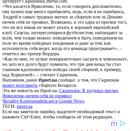
цитирует Скрипника
zbirna.com
.
«Что касается Ярмоленко, то, если говорить дипломатично,
ему нужно еще много прибавлять, ведь, если я не ошибаюсь,
Андрей в самых трудных матчах за сборную или за Динамо
ничем себя не проявил. Возможно, и это одна из причин того,
что он все никак не может уехать в хороший европейский
клуб. Скауты, интересующиеся футболистом, наблюдают за
всем, чем только можно: поведением в быту, поведением на
поле во время победных поединков и даже за тем, как
исполнитель себя ведет, когда его команда проигрывает», –
отметил экс-тренер Вердера.
«Как по мне, то лучше невыразительно сыграть в чемпионате,
но зато все долго будут помнить, что три дня назад ты стал
главным вдохновителем победы своей сборной, к примеру,
над Хорватией», – считает Скрипник.
Напомним, ранее
iSport.ua
сообщал о том, что Скрипник
может возглавить
сборную Беларуси.
Эта же новость на iSport.ua:
Скрипник: В трудных матчах
Ярмоленко ничем себя не проявил
Читайте Korrespondent.net в Google News
ТЕГИ:
isport.ua
Если вы заметили ошибку, выделите необходимый текст и
нажмите Ctrl+Enter, чтобы сообщить об этом редакции.