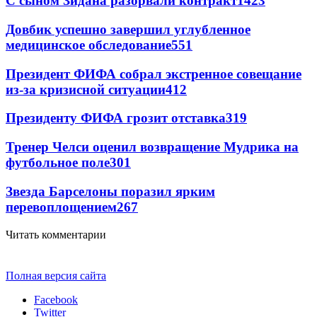
С сыном Зидана разорвали контракт
1423
Довбик успешно завершил углубленное
медицинское обследование
551
Президент ФИФА собрал экстренное совещание
из-за кризисной ситуации
412
Президенту ФИФА грозит отставка
319
Тренер Челси оценил возвращение Мудрика на
футбольное поле
301
Звезда Барселоны поразил ярким
перевоплощением
267
Читать комментарии
Полная версия сайта
Facebook
Twitter