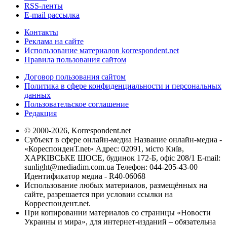
RSS-ленты
E-mail рассылка
Контакты
Реклама на сайте
Использование материалов korrespondent.net
Правила пользования сайтом
Договор пользования сайтом
Политика в сфере конфиденциальности и персональных
данных
Пользовательское соглашение
Редакция
© 2000-2026, Korrespondent.net
Субъект в сфере онлайн-медиа Название онлайн-медиа -
«КореспонденТ.net» Адрес: 02091, місто Київ,
ХАРКІВСЬКЕ ШОСЕ, будинок 172-Б, офіс 208/1 E-mail:
sunlight@mediadim.com.ua
Телефон: 044-205-43-00
Идентификатор медиа - R40-06068
Использование любых материалов, размещённых на
сайте, разрешается при условии ссылки на
Корреспондент.net.
При копировании материалов со страницы «Новости
Украины и мира», для интернет-изданий – обязательна