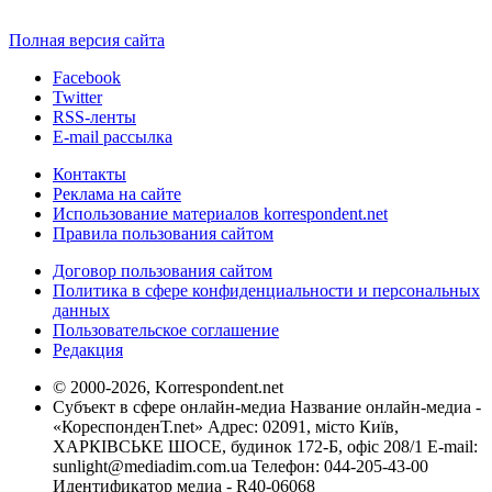
Полная версия сайта
Facebook
Twitter
RSS-ленты
E-mail рассылка
Контакты
Реклама на сайте
Использование материалов korrespondent.net
Правила пользования сайтом
Договор пользования сайтом
Политика в сфере конфиденциальности и персональных
данных
Пользовательское соглашение
Редакция
© 2000-2026, Korrespondent.net
Субъект в сфере онлайн-медиа Название онлайн-медиа -
«КореспонденТ.net» Адрес: 02091, місто Київ,
ХАРКІВСЬКЕ ШОСЕ, будинок 172-Б, офіс 208/1 E-mail:
sunlight@mediadim.com.ua
Телефон: 044-205-43-00
Идентификатор медиа - R40-06068