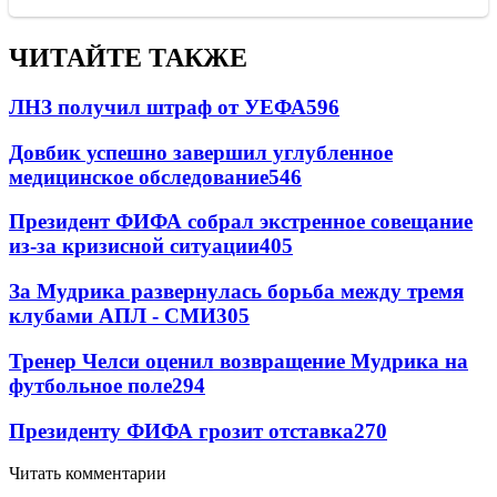
ЧИТАЙТЕ ТАКЖЕ
ЛНЗ получил штраф от УЕФА
596
Довбик успешно завершил углубленное
медицинское обследование
546
Президент ФИФА собрал экстренное совещание
из-за кризисной ситуации
405
За Мудрика развернулась борьба между тремя
клубами АПЛ - СМИ
305
Тренер Челси оценил возвращение Мудрика на
футбольное поле
294
Президенту ФИФА грозит отставка
270
Читать комментарии