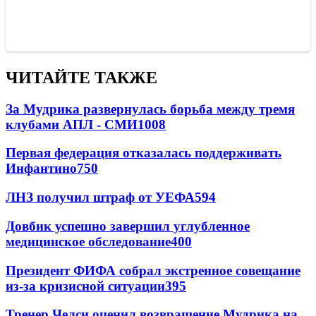
ЧИТАЙТЕ ТАКЖЕ
За Мудрика развернулась борьба между тремя
клубами АПЛ - СМИ
1008
Первая федерация отказалась поддерживать
Инфантино
750
ЛНЗ получил штраф от УЕФА
594
Довбик успешно завершил углубленное
медицинское обследование
400
Президент ФИФА собрал экстренное совещание
из-за кризисной ситуации
395
Тренер Челси оценил возвращение Мудрика на