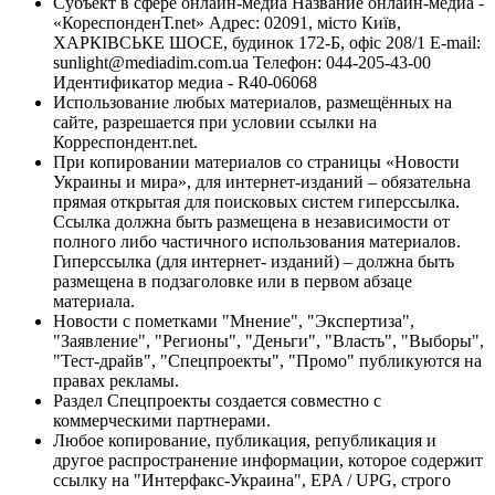
Субъект в сфере онлайн-медиа Название онлайн-медиа -
«КореспонденТ.net» Адрес: 02091, місто Київ,
ХАРКІВСЬКЕ ШОСЕ, будинок 172-Б, офіс 208/1 E-mail:
sunlight@mediadim.com.ua
Телефон: 044-205-43-00
Идентификатор медиа - R40-06068
Использование любых материалов, размещённых на
сайте, разрешается при условии ссылки на
Корреспондент.net.
При копировании материалов со страницы «Новости
Украины и мира», для интернет-изданий – обязательна
прямая открытая для поисковых систем гиперссылка.
Ссылка должна быть размещена в независимости от
полного либо частичного использования материалов.
Гиперссылка (для интернет- изданий) – должна быть
размещена в подзаголовке или в первом абзаце
материала.
Новости с пометками "Мнение", "Экспертиза",
"Заявление", "Регионы", "Деньги", "Власть", "Выборы",
"Тест-драйв", "Спецпроекты", "Промо" публикуются на
правах рекламы.
Раздел Спецпроекты создается совместно с
коммерческими партнерами.
Любое копирование, публикация, републикация и
другое распространение информации, которое содержит
ссылку на "Интерфакс-Украина", EPA / UPG, строго