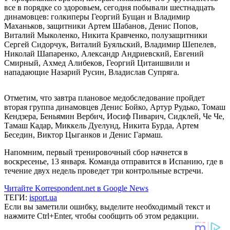
все в порядке со здоровьем, сегодня побывали шестнадцать
динамовцев: голкиперы Георгий Бущан и Владимир
Маханьков, защитники Артем Шабанов, Денис Попов,
Виталий Мыколенко, Никита Кравченко, полузащитники
Сергей Сидорчук, Виталий Буяльский, Владимир Шепелев,
Николай Шапаренко, Александр Андриевский, Евгений
Смирный, Ахмед Алибеков, Георгий Цитаишвили и
нападающие Назарий Русин, Владислав Супряга.
Отметим, что завтра плановое медобследование пройдет
вторая группа динамовцев Денис Бойко, Артур Рудько, Томаш
Кендзера, Беньямин Вербич, Иосиф Пиварич, Сидклей, Че Че,
Тамаш Кадар, Миккель Дуелунд, Никита Бурда, Артем
Беседин, Виктор Цыганков и Денис Гармаш.
Напомним, первый тренировочный сбор начнется в
воскресенье, 13 января. Команда отправится в Испанию, где в
течение двух недель проведет три контрольные встречи.
Читайте Korrespondent.net в Google News
ТЕГИ:
isport.ua
Если вы заметили ошибку, выделите необходимый текст и
нажмите Ctrl+Enter, чтобы сообщить об этом редакции.