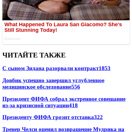
ЧИТАЙТЕ ТАКЖЕ
С сыном Зидана разорвали контракт
1853
Довбик успешно завершил углубленное
медицинское обследование
556
Президент ФИФА собрал экстренное совещание
из-за кризисной ситуации
418
Президенту ФИФА грозит отставка
322
Тренер Челси оценил возвращение Мудрика на