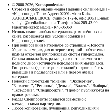
© 2000-2026, Korrespondent.net
Субъект в сфере онлайн-медиа Название онлайн-медиа -
«КореспонденТ.net» Адрес: 02091, місто Київ,
ХАРКІВСЬКЕ ШОСЕ, будинок 172-Б, офіс 208/1 E-mail:
sunlight@mediadim.com.ua
Телефон: 044-205-43-00
Идентификатор медиа - R40-06068
Использование любых материалов, размещённых на
сайте, разрешается при условии ссылки на
Корреспондент.net.
При копировании материалов со страницы «Новости
Украины и мира», для интернет-изданий – обязательна
прямая открытая для поисковых систем гиперссылка.
Ссылка должна быть размещена в независимости от
полного либо частичного использования материалов.
Гиперссылка (для интернет- изданий) – должна быть
размещена в подзаголовке или в первом абзаце
материала.
Новости с пометками "Мнение", "Экспертиза",
"Заявление", "Регионы", "Деньги", "Власть", "Выборы",
"Тест-драйв", "Спецпроекты", "Промо" публикуются на
правах рекламы.
Раздел Спецпроекты создается совместно с
коммерческими партнерами.
Любое копирование, публикация, републикация и