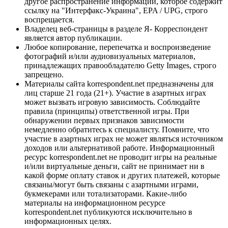
другое распространение информации, которое содержит
ссылку на "Интерфакс-Украина", EPA / UPG, строго
воспрещается.
Владелец веб-страницы в разделе Я- Корреспондент
является автор публикации.
Любое копирование, перепечатка и воспроизведение
фотографий и/или аудиовизуальных материалов,
принадлежащих правообладателю Getty Images, строго
запрещено.
Материалы сайта korrespondent.net предназначены для
лиц старше 21 года (21+). Участие в азартных играх
может вызвать игровую зависимость. Соблюдайте
правила (принципы) ответственной игры. При
обнаружении первых признаков зависимости
немедленно обратитесь к специалисту. Помните, что
участие в азартных играх не может являться источником
доходов или альтернативой работе. Информационный
ресурс korrespondent.net не проводит игры на реальные
и/или виртуальные деньги, сайт не принимает ни в
какой форме оплату ставок и других платежей, которые
связаны/могут быть связаны с азартными играми,
букмекерами или тотализаторами. Какие-либо
материалы на информационном ресурсе
korrespondent.net публикуются исключительно в
информационных целях.