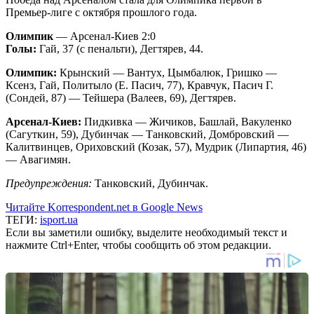
Премьер-лиге с октября прошлого года.
Олимпик
— Арсенал-Киев 2:0
Голы:
Гай, 37 (с пенальти), Дегтярев, 44.
Олимпик:
Крынский — Вантух, Цымбалюк, Гришко —
Ксенз, Гай, Политыло (Е. Пасич, 77), Кравчук, Пасич Г.
(Сондей, 87) — Тейшера (Валеев, 69), Дегтярев.
Арсенал-Киев:
Пидкивка — Жичиков, Башлай, Вакуленко
(Сагуткин, 59), Дубинчак — Танковский, Домбровский —
Калитвинцев, Ориховский (Козак, 57), Мудрик (Липартия, 46)
— Авагимян.
Предупреждения:
Танковский, Дубинчак.
Читайте Korrespondent.net в Google News
ТЕГИ:
isport.ua
Если вы заметили ошибку, выделите необходимый текст и
нажмите Ctrl+Enter, чтобы сообщить об этом редакции.