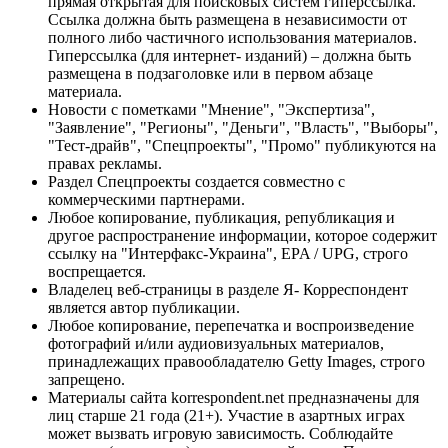
прямая открытая для поисковых систем гиперссылка.
Ссылка должна быть размещена в независимости от
полного либо частичного использования материалов.
Гиперссылка (для интернет- изданий) – должна быть
размещена в подзаголовке или в первом абзаце
материала.
Новости с пометками "Мнение", "Экспертиза",
"Заявление", "Регионы", "Деньги", "Власть", "Выборы",
"Тест-драйв", "Спецпроекты", "Промо" публикуются на
правах рекламы.
Раздел Спецпроекты создается совместно с
коммерческими партнерами.
Любое копирование, публикация, републикация и
другое распространение информации, которое содержит
ссылку на "Интерфакс-Украина", EPA / UPG, строго
воспрещается.
Владелец веб-страницы в разделе Я- Корреспондент
является автор публикации.
Любое копирование, перепечатка и воспроизведение
фотографий и/или аудиовизуальных материалов,
принадлежащих правообладателю Getty Images, строго
запрещено.
Материалы сайта korrespondent.net предназначены для
лиц старше 21 года (21+). Участие в азартных играх
может вызвать игровую зависимость. Соблюдайте