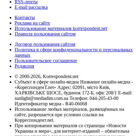
RSS-ленты
E-mail рассылка
Контакты
Реклама на сайте
Использование материалов korrespondent.net
Правила пользования сайтом
Договор пользования сайтом
Политика в сфере конфиденциальности и персональных
данных
Пользовательское соглашение
Редакция
© 2000-2026, Korrespondent.net
Субъект в сфере онлайн-медиа Название онлайн-медиа -
«КореспонденТ.net» Адрес: 02091, місто Київ,
ХАРКІВСЬКЕ ШОСЕ, будинок 172-Б, офіс 208/1 E-mail:
sunlight@mediadim.com.ua
Телефон: 044-205-43-00
Идентификатор медиа - R40-06068
Использование любых материалов, размещённых на
сайте, разрешается при условии ссылки на
Корреспондент.net.
При копировании материалов со страницы «Новости
Украины и мира», для интернет-изданий – обязательна