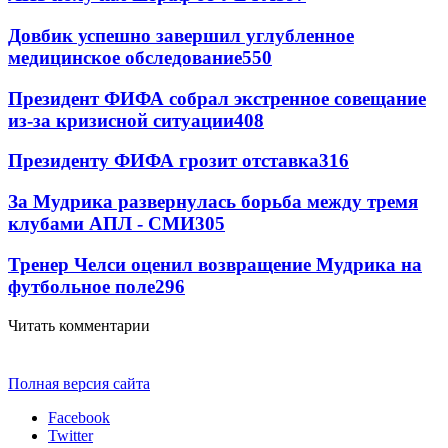
Довбик успешно завершил углубленное
медицинское обследование
550
Президент ФИФА собрал экстренное совещание
из-за кризисной ситуации
408
Президенту ФИФА грозит отставка
316
За Мудрика развернулась борьба между тремя
клубами АПЛ - СМИ
305
Тренер Челси оценил возвращение Мудрика на
футбольное поле
296
Читать комментарии
Полная версия сайта
Facebook
Twitter