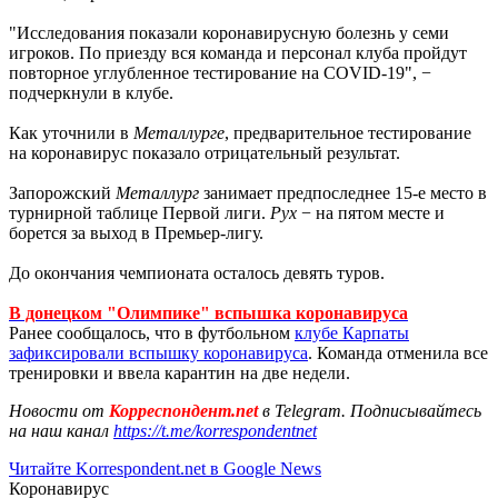
"Исследования показали коронавирусную болезнь у семи
игроков. По приезду вся команда и персонал клуба пройдут
повторное углубленное тестирование на COVID-19", −
подчеркнули в клубе.
Как уточнили в
Металлурге
, предварительное тестирование
на коронавирус показало отрицательный результат.
Запорожский
Металлург
занимает предпоследнее 15-е место в
турнирной таблице Первой лиги.
Рух
− на пятом месте и
борется за выход в Премьер-лигу.
До окончания чемпионата осталось девять туров.
В донецком "Олимпике" вспышка коронавируса
Ранее сообщалось, что в футбольном
клубе Карпаты
зафиксировали вспышку коронавируса
. Команда отменила все
тренировки и ввела карантин на две недели.
Новости от
Корреспондент.net
в Telegram. Подписывайтесь
на наш канал
https://t.me/korrespondentnet
Читайте Korrespondent.net в Google News
Коронавирус