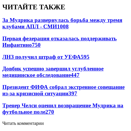
ЧИТАЙТЕ ТАКЖЕ
За Мудрика развернулась борьба между тремя
клубами АПЛ - СМИ
1008
Первая федерация отказалась поддерживать
Инфантино
750
ЛНЗ получил штраф от УЕФА
595
Довбик успешно завершил углубленное
медицинское обследование
447
Президент ФИФА собрал экстренное совещание
из-за кризисной ситуации
397
Тренер Челси оценил возвращение Мудрика на
футбольное поле
270
Читать комментарии