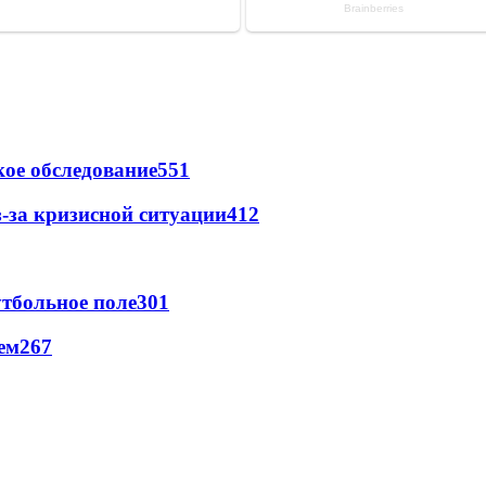
ое обследование
551
-за кризисной ситуации
412
тбольное поле
301
ем
267