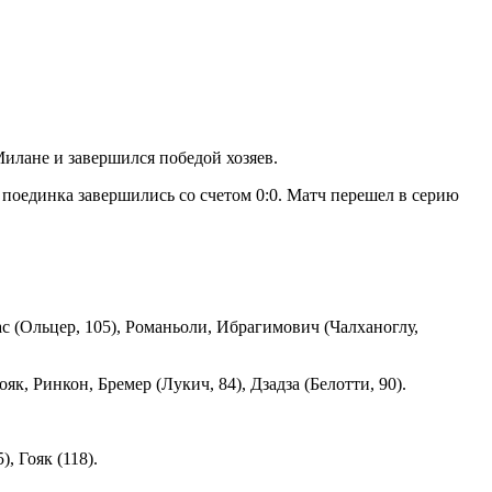
Милане и завершился победой хозяев.
 поединка завершились со счетом 0:0. Матч перешел в серию
иас (Ольцер, 105), Романьоли, Ибрагимович (Чалханоглу,
к, Ринкон, Бремер (Лукич, 84), Дзадза (Белотти, 90).
, Гояк (118).