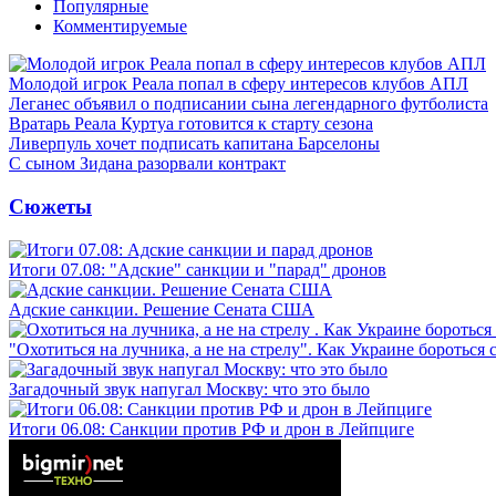
Популярные
Комментируемые
Молодой игрок Реала попал в сферу интересов клубов АПЛ
Леганес объявил о подписании сына легендарного футболиста
Вратарь Реала Куртуа готовится к старту сезона
Ливерпуль хочет подписать капитана Барселоны
С сыном Зидана разорвали контракт
Сюжеты
Итоги 07.08: "Адские" санкции и "парад" дронов
Адские санкции. Решение Сената США
"Охотиться на лучника, а не на стрелу". Как Украине бороться 
Загадочный звук напугал Москву: что это было
Итоги 06.08: Санкции против РФ и дрон в Лейпциге