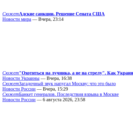
Сюжет
Адские санкции. Решение Сената США
Новости мира
— Вчера, 23:14
Сюжет
"Охотиться на лучника, а не на стрелу". Как Украи
Новости Украины
— Вчера, 16:38
Сюжет
Загадочный звук напугал Москву: что это было
Новости России
— Вчера, 15:29
Сюжет
Банкет генералов. Последствия взрыва в Москве
Новости России
— 6 августа 2026, 23:58