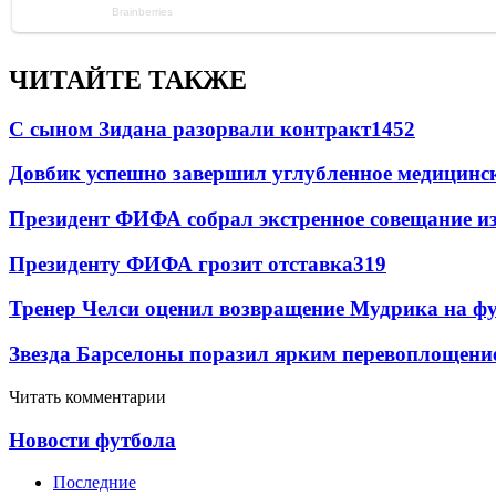
ЧИТАЙТЕ ТАКЖЕ
С сыном Зидана разорвали контракт
1452
Довбик успешно завершил углубленное медицинск
Президент ФИФА собрал экстренное совещание из
Президенту ФИФА грозит отставка
319
Тренер Челси оценил возвращение Мудрика на фу
Звезда Барселоны поразил ярким перевоплощени
Читать комментарии
Новости футбола
Последние