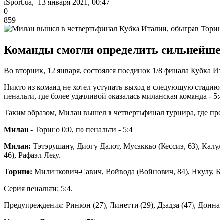
iSport.ua, 13 января 2021, 00:47
0
859
Команды смогли определить сильнейшег
Во вторник, 12 января, состоялся поединок 1/8 финала Кубка 
Никто из команд не хотел уступать выход в следующую стадию 
пенальти, где более удачливой оказалась миланская команда - 5:
Таким образом, Милан вышел в четвертьфинал турнира, где пр
Милан
- Торино 0:0, по пенальти - 5:4
Милан:
Тэтэрушану, Диогу Далот, Мусаккьо (Кессиэ, 63), Калул
46), Рафаэл Леау.
Торино:
Милинкович-Савич, Войвода (Войнович, 84), Нкулу, Буо
Серия пенальти: 5:4.
Предупреждения: Ринкон (27), Линетти (29), Дзадза (47), Доннару