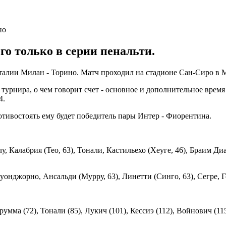
о только в серии пенальти.
Италии Милан - Торино. Матч проходил на стадионе Сан-Сиро в 
турнира, о чем говорит счет - основное и дополнительное время
4.
отивостоять ему будет победитель пары Интер - Фиорентина.
у, Калабрия (Тео, 63), Тонали, Кастильехо (Хеуге, 46), Браим Д
нджорно, Ансальди (Мурру, 63), Линетти (Синго, 63), Сегре, Гоя
мма (72), Тонали (85), Лукич (101), Кессиэ (112), Войнович (115)