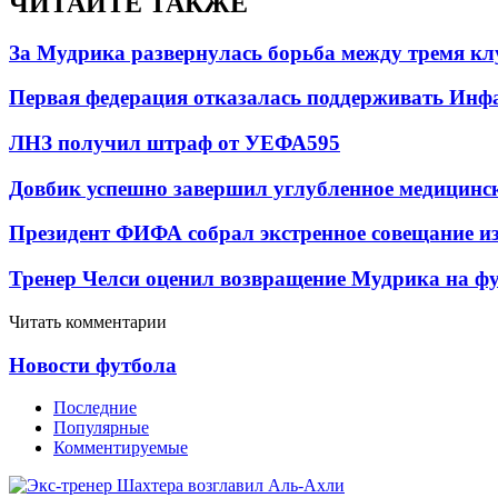
ЧИТАЙТЕ ТАКЖЕ
За Мудрика развернулась борьба между тремя 
Первая федерация отказалась поддерживать Инф
ЛНЗ получил штраф от УЕФА
595
Довбик успешно завершил углубленное медицинск
Президент ФИФА собрал экстренное совещание из
Тренер Челси оценил возвращение Мудрика на фу
Читать комментарии
Новости футбола
Последние
Популярные
Комментируемые