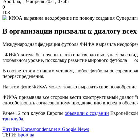
iSport.ua, 19 апреля 2021, 07:45
0
108
В организации призвали к диалогу всех
Международная федерация футбола ФИФА выразила неодобрение
"ФИФА хотела бы пояснить, что она твердо выступает за солид
глобальном уровне, поскольку развитие мирового футбола — 
В соответствии с нашим уставом, любое футбольное соревнов
перераспределения.
На этом фоне ФИФА может только выразить свое неодобрение
ФИФА призывала все стороны вести конструктивный диалог "на
способствовать согласованному продвижению вперед в обеспе
Ранее 12 топ-клубов Европы
объявили о создании
Европейской 
три клуба
.
Читайте Korrespondent.net в Google News
ТЕГИ:
isport.ua