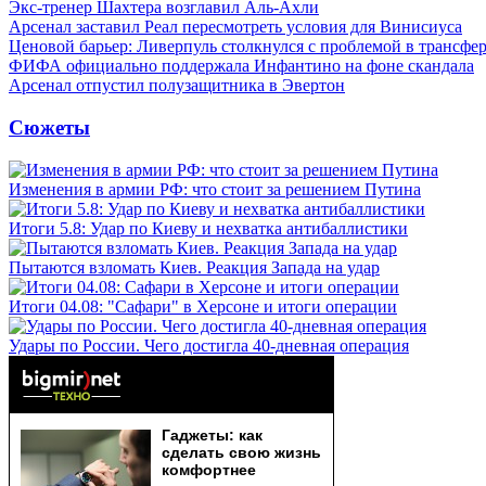
Экс-тренер Шахтера возглавил Аль-Ахли
Арсенал заставил Реал пересмотреть условия для Винисиуса
Ценовой барьер: Ливерпуль столкнулся с проблемой в трансф
ФИФА официально поддержала Инфантино на фоне скандала
Арсенал отпустил полузащитника в Эвертон
Сюжеты
Изменения в армии РФ: что стоит за решением Путина
Итоги 5.8: Удар по Киеву и нехватка антибаллистики
Пытаются взломать Киев. Реакция Запада на удар
Итоги 04.08: "Сафари" в Херсоне и итоги операции
Удары по России. Чего достигла 40-дневная операция