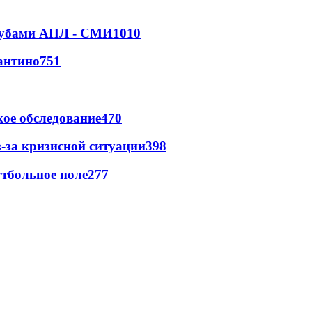
клубами АПЛ - СМИ
1010
антино
751
ое обследование
470
-за кризисной ситуации
398
тбольное поле
277