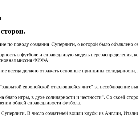
 сторон.
 по поводу создания Суперлиги, о которой было объявлено сег
арность в футболе и справедливую модель перераспределения, к
основная миссия ФИФА.
ание всегда должно отражать основные принципы солидарности,
 "закрытой европейской отколовшейся лиге" за несоблюдение 
 благо игры, в духе солидарности и честности". Со своей стор
чении общей справедливости футбола.
Суперлиги. В число создателей вошли клубы из Англии, Итали