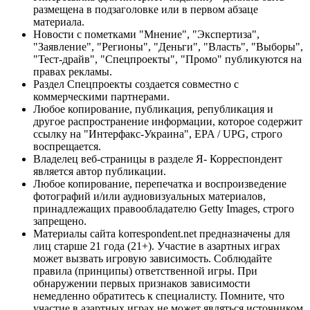
размещена в подзаголовке или в первом абзаце
материала.
Новости с пометками "Мнение", "Экспертиза",
"Заявление", "Регионы", "Деньги", "Власть", "Выборы",
"Тест-драйв", "Спецпроекты", "Промо" публикуются на
правах рекламы.
Раздел Спецпроекты создается совместно с
коммерческими партнерами.
Любое копирование, публикация, републикация и
другое распространение информации, которое содержит
ссылку на "Интерфакс-Украина", EPA / UPG, строго
воспрещается.
Владелец веб-страницы в разделе Я- Корреспондент
является автор публикации.
Любое копирование, перепечатка и воспроизведение
фотографий и/или аудиовизуальных материалов,
принадлежащих правообладателю Getty Images, строго
запрещено.
Материалы сайта korrespondent.net предназначены для
лиц старше 21 года (21+). Участие в азартных играх
может вызвать игровую зависимость. Соблюдайте
правила (принципы) ответственной игры. При
обнаружении первых признаков зависимости
немедленно обратитесь к специалисту. Помните, что
участие в азартных играх не может являться источником