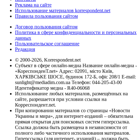
Реклама на сайте
Использование материалов korrespondent.net
Правила пользования сайтом
Договор пользования сайтом
Политика в сфере конфиденциальности и персональных
данных
Пользовательское соглашение
Редакция
© 2000-2026, Korrespondent.net
Субъект в сфере онлайн-медиа Название онлайн-медиа -
«КореспонденТ.net» Адрес: 02091, місто Київ,
ХАРКІВСЬКЕ ШОСЕ, будинок 172-Б, офіс 208/1 E-mail:
sunlight@mediadim.com.ua
Телефон: 044-205-43-00
Идентификатор медиа - R40-06068
Использование любых материалов, размещённых на
сайте, разрешается при условии ссылки на
Корреспондент.net.
При копировании материалов со страницы «Новости
Украины и мира», для интернет-изданий – обязательна
прямая открытая для поисковых систем гиперссылка.
Ссылка должна быть размещена в независимости от
полного либо частичного использования материалов.
Гиперссылка (для интернет- изданий) – должна быть