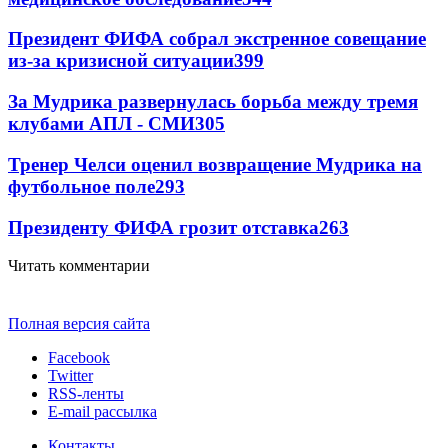
Президент ФИФА собрал экстренное совещание
из-за кризисной ситуации
399
За Мудрика развернулась борьба между тремя
клубами АПЛ - СМИ
305
Тренер Челси оценил возвращение Мудрика на
футбольное поле
293
Президенту ФИФА грозит отставка
263
Читать комментарии
Полная версия сайта
Facebook
Twitter
RSS-ленты
E-mail рассылка
Контакты