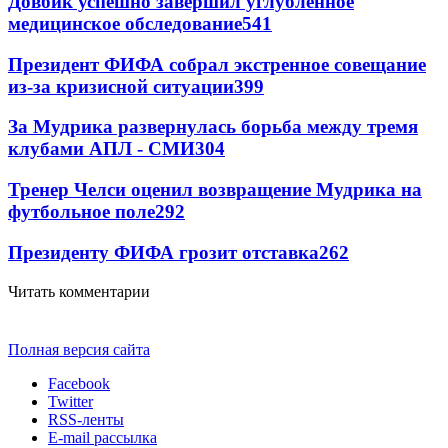
Довбик успешно завершил углубленное
медицинское обследование
541
Президент ФИФА собрал экстренное совещание
из-за кризисной ситуации
399
За Мудрика развернулась борьба между тремя
клубами АПЛ - СМИ
304
Тренер Челси оценил возвращение Мудрика на
футбольное поле
292
Президенту ФИФА грозит отставка
262
Читать комментарии
Полная версия сайта
Facebook
Twitter
RSS-ленты
E-mail рассылка