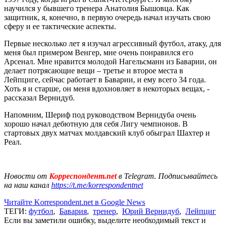
научился у бывшего тренера Анатолия Бышовца. Как
защитник, я, конечно, в первую очередь начал изучать свою
сферу и ее тактические аспекты.
Первые несколько лет я изучал агрессивный футбол, атаку, для
меня был примером Венгер, мне очень понравился его
Арсенал. Мне нравится молодой Нагельсманн из Баварии, он
делает потрясающие вещи – третье и второе места в
Лейпциге, сейчас работает в Баварии, и ему всего 34 года.
Хоть я и старше, он меня вдохновляет в некоторых вещах, -
рассказал Вернидуб.
Напомним, Шериф под руководством Вернидуба очень
хорошо начал дебютную для себя Лигу чемпионов. В
стартовых двух матчах молдавский клуб обыграл Шахтер и
Реал.
Новости от
Корреспондент.net
в Telegram. Подписывайтесь
на наш канал
https://t.me/korrespondentnet
Читайте Korrespondent.net в Google News
ТЕГИ:
футбол
,
Бавария
,
тренер
,
Юрий Вернидуб
,
Лейпциг
Если вы заметили ошибку, выделите необходимый текст и