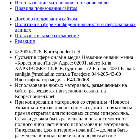
Использование материалов korrespondent.net
Правила пользования сайтом
Договор пользования сайтом
Политика в сфере конфиденциальности и персональных
данных
Пользовательское соглашение
Редакция
© 2000-2026, Korrespondent.net
Субъект в сфере онлайн-медиа Название онлайн-медиа -
«КореспонденТ.net» Адрес: 02091, місто Київ,
ХАРКІВСЬКЕ ШОСЕ, будинок 172-Б, офіс 208/1 E-mail:
sunlight@mediadim.com.ua
Телефон: 044-205-43-00
Идентификатор медиа - R40-06068
Использование любых материалов, размещённых на
сайте, разрешается при условии ссылки на
Корреспондент.net.
При копировании материалов со страницы «Новости
Украины и мира», для интернет-изданий – обязательна
прямая открытая для поисковых систем гиперссылка.
Ссылка должна быть размещена в независимости от
полного либо частичного использования материалов.
Гиперссылка (для интернет- изданий) – должна быть
размещена в подзаголовке или в первом абзаце