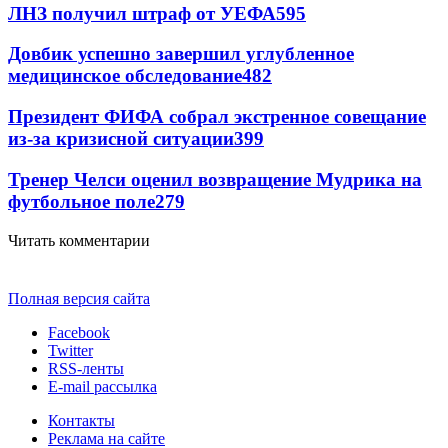
ЛНЗ получил штраф от УЕФА
595
Довбик успешно завершил углубленное
медицинское обследование
482
Президент ФИФА собрал экстренное совещание
из-за кризисной ситуации
399
Тренер Челси оценил возвращение Мудрика на
футбольное поле
279
Читать комментарии
Полная версия сайта
Facebook
Twitter
RSS-ленты
E-mail рассылка
Контакты
Реклама на сайте