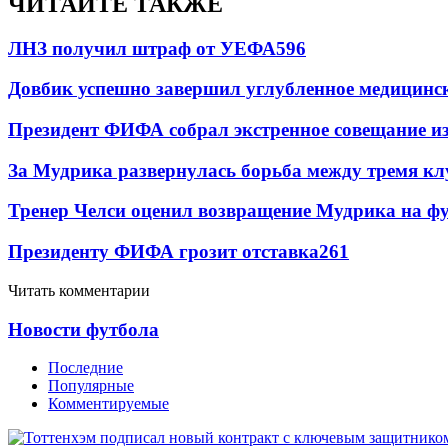
ЧИТАЙТЕ ТАКЖЕ
ЛНЗ получил штраф от УЕФА
596
Довбик успешно завершил углубленное медицинск
Президент ФИФА собрал экстренное совещание из
За Мудрика развернулась борьба между тремя 
Тренер Челси оценил возвращение Мудрика на фу
Президенту ФИФА грозит отставка
261
Читать комментарии
Новости футбола
Последние
Популярные
Комментируемые