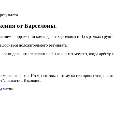
жения от Барселоны.
ением о поражении команды от Барселоны (0:1) в рамках групп
т добиться положительного результата.
все видели, что пенальти не было и в тот момент, когда арбитр 
 много энергии. Но мы готовы к этому на сто процентов, поск
е", - отметил Караваев.
м
матча.