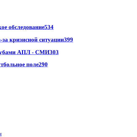
ое обследование
534
-за кризисной ситуации
399
клубами АПЛ - СМИ
303
тбольное поле
290