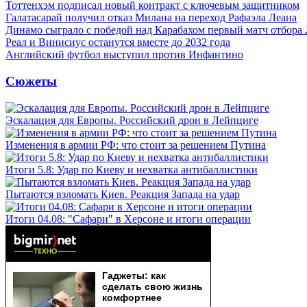
Тоттенхэм подписал новый контракт с ключевым защитником
Галатасарай получил отказ Милана на переход Рафаэла Леана
Динамо сыграло с победой над Карабахом первый матч отбора
Реал и Винисиус останутся вместе до 2032 года
Английский футбол выступил против Инфантино
Сюжеты
Эскалация для Европы. Российский дрон в Лейпциге
Изменения в армии РФ: что стоит за решением Путина
Итоги 5.8: Удар по Киеву и нехватка антибаллистики
Пытаются взломать Киев. Реакция Запада на удар
Итоги 04.08: "Сафари" в Херсоне и итоги операции