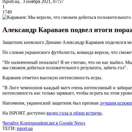
iSport.ua, 3 ноября 2021, 07:57
1
1749
Александр Караваев подвел итоги пора
Защитник киевского Динамо Александр Караваев поделился мн
По словам украинского футболиста, команда верила, что сможе
"Не назначенный пенальти? Я не считаю, что он нас выбил. Мы 
мы сможем добиться положительного результата, забить гол".
Караваев отметил высокую интенсивность игры.
"В Лиге чемпионов каждый матч очень интенсивный и забирает
интенсивность нас только заряжает, чтобы играть на этом уровн
Напомним, украинский защитник был признан
лучшим игроко
На ISPORT доступно
видео гола и обзор встречи
.
Читайте Korrespondent.net в Google News
ТЕГИ:
isport.ua