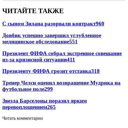
ЧИТАЙТЕ ТАКЖЕ
С сыном Зидана разорвали контракт
960
Довбик успешно завершил углубленное
медицинское обследование
551
Президент ФИФА собрал экстренное совещание
из-за кризисной ситуации
411
Президенту ФИФА грозит отставка
318
Тренер Челси оценил возвращение Мудрика на
футбольное поле
299
Звезда Барселоны поразил ярким
перевоплощением
265
Читать комментарии