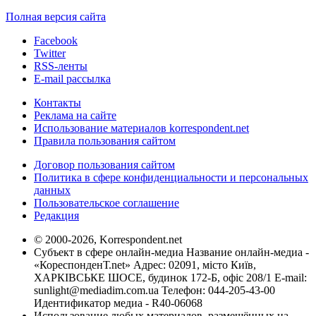
Полная версия сайта
Facebook
Twitter
RSS-ленты
E-mail рассылка
Контакты
Реклама на сайте
Использование материалов korrespondent.net
Правила пользования сайтом
Договор пользования сайтом
Политика в сфере конфиденциальности и персональных
данных
Пользовательское соглашение
Редакция
© 2000-2026, Korrespondent.net
Субъект в сфере онлайн-медиа Название онлайн-медиа -
«КореспонденТ.net» Адрес: 02091, місто Київ,
ХАРКІВСЬКЕ ШОСЕ, будинок 172-Б, офіс 208/1 E-mail:
sunlight@mediadim.com.ua
Телефон: 044-205-43-00
Идентификатор медиа - R40-06068
Использование любых материалов, размещённых на