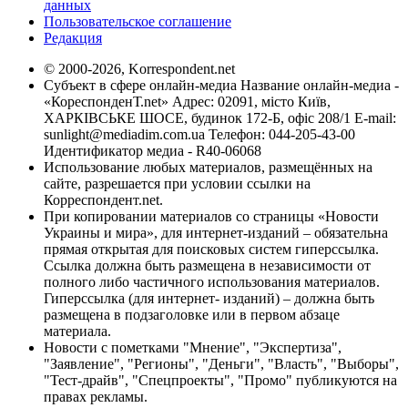
данных
Пользовательское соглашение
Редакция
© 2000-2026, Korrespondent.net
Субъект в сфере онлайн-медиа Название онлайн-медиа -
«КореспонденТ.net» Адрес: 02091, місто Київ,
ХАРКІВСЬКЕ ШОСЕ, будинок 172-Б, офіс 208/1 E-mail:
sunlight@mediadim.com.ua
Телефон: 044-205-43-00
Идентификатор медиа - R40-06068
Использование любых материалов, размещённых на
сайте, разрешается при условии ссылки на
Корреспондент.net.
При копировании материалов со страницы «Новости
Украины и мира», для интернет-изданий – обязательна
прямая открытая для поисковых систем гиперссылка.
Ссылка должна быть размещена в независимости от
полного либо частичного использования материалов.
Гиперссылка (для интернет- изданий) – должна быть
размещена в подзаголовке или в первом абзаце
материала.
Новости с пометками "Мнение", "Экспертиза",
"Заявление", "Регионы", "Деньги", "Власть", "Выборы",
"Тест-драйв", "Спецпроекты", "Промо" публикуются на
правах рекламы.