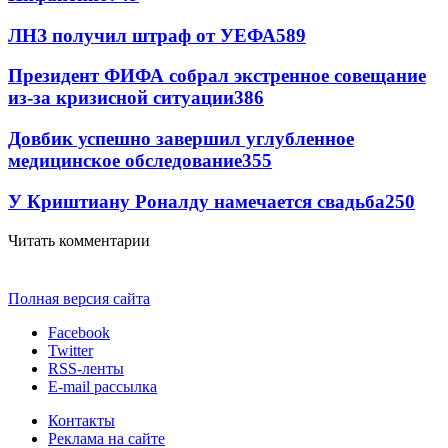
ЛНЗ получил штраф от УЕФА
589
Президент ФИФА собрал экстренное совещание
из-за кризисной ситуации
386
Довбик успешно завершил углубленное
медицинское обследование
355
У Криштиану Роналду намечается свадьба
250
Читать комментарии
Полная версия сайта
Facebook
Twitter
RSS-ленты
E-mail рассылка
Контакты
Реклама на сайте