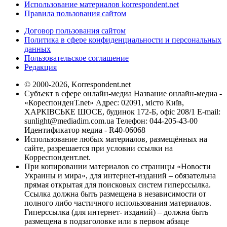
Использование материалов korrespondent.net
Правила пользования сайтом
Договор пользования сайтом
Политика в сфере конфиденциальности и персональных
данных
Пользовательское соглашение
Редакция
© 2000-2026, Korrespondent.net
Субъект в сфере онлайн-медиа Название онлайн-медиа -
«КореспонденТ.net» Адрес: 02091, місто Київ,
ХАРКІВСЬКЕ ШОСЕ, будинок 172-Б, офіс 208/1 E-mail:
sunlight@mediadim.com.ua
Телефон: 044-205-43-00
Идентификатор медиа - R40-06068
Использование любых материалов, размещённых на
сайте, разрешается при условии ссылки на
Корреспондент.net.
При копировании материалов со страницы «Новости
Украины и мира», для интернет-изданий – обязательна
прямая открытая для поисковых систем гиперссылка.
Ссылка должна быть размещена в независимости от
полного либо частичного использования материалов.
Гиперссылка (для интернет- изданий) – должна быть
размещена в подзаголовке или в первом абзаце