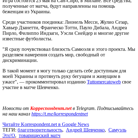
Игра состоится 23 мая на Сан-Сиро, в Милане. Все средства,
полученные от матча, будут направленны на помощь
беженцам из Украины.
Среди участников поединка: Лионель Месси, Жулио Сезар,
Хавьер Дзанетти, Франческо Тотти, Пауло Дибала, Андреа
Пирло, Филиппо Индзаги, Уэсли Снейдер и многие другие
известные футболисты.
"Я сразу почувствовал близость Самюэля и этого проекта. Мы
разделяем намерения создать мир, свободный от
дискриминации.
В такой момент я могу только сделать себе доступным для
моей Украины и протянуть руку бегущим и живущим в
ужасе", — прокомментировал изданию
Tuttomercatoweb
свое
участие в матче Шевченко.
Новости от
Корреспондент.net
в Telegram. Подписывайтесь
на наш канал
https://t.me/korrespondentnet
Читайте Korrespondent.net в Google News
ТЕГИ:
благотворительность
,
Андрей Шевченко
,
Самуэль
Это'О
,
товарищеский матч