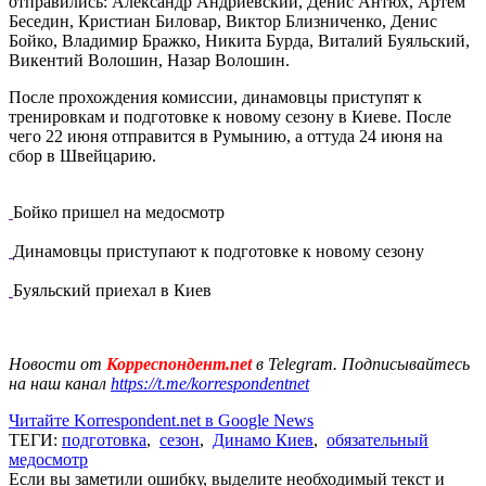
отправились: Александр Андриевский, Денис Антюх, Артем
Беседин, Кристиан Биловар, Виктор Близниченко, Денис
Бойко, Владимир Бражко, Никита Бурда, Виталий Буяльский,
Викентий Волошин, Назар Волошин.
После прохождения комиссии, динамовцы приступят к
тренировкам и подготовке к новому сезону в Киеве. После
чего 22 июня отправится в Румынию, а оттуда 24 июня на
сбор в Швейцарию.
Бойко пришел на медосмотр
Динамовцы приступают к подготовке к новому сезону
Буяльский приехал в Киев
Новости от
Корреспондент.net
в Telegram. Подписывайтесь
на наш канал
https://t.me/korrespondentnet
Читайте Korrespondent.net в Google News
ТЕГИ:
подготовка
,
сезон
,
Динамо Киев
,
обязательный
медосмотр
Если вы заметили ошибку, выделите необходимый текст и