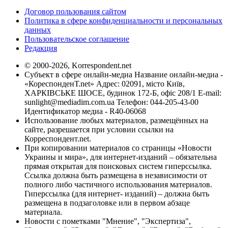
Договор пользования сайтом
Политика в сфере конфиденциальности и персональных
данных
Пользовательское соглашение
Редакция
© 2000-2026, Korrespondent.net
Субъект в сфере онлайн-медиа Название онлайн-медиа -
«КореспонденТ.net» Адрес: 02091, місто Київ,
ХАРКІВСЬКЕ ШОСЕ, будинок 172-Б, офіс 208/1 E-mail:
sunlight@mediadim.com.ua
Телефон: 044-205-43-00
Идентификатор медиа - R40-06068
Использование любых материалов, размещённых на
сайте, разрешается при условии ссылки на
Корреспондент.net.
При копировании материалов со страницы «Новости
Украины и мира», для интернет-изданий – обязательна
прямая открытая для поисковых систем гиперссылка.
Ссылка должна быть размещена в независимости от
полного либо частичного использования материалов.
Гиперссылка (для интернет- изданий) – должна быть
размещена в подзаголовке или в первом абзаце
материала.
Новости с пометками "Мнение", "Экспертиза",