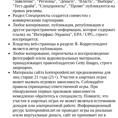
"Заявление", "Регионы", "Деньги", "Власть", "Выборы",
"Тест-драйв", "Спецпроекты", "Промо" публикуются на
правах рекламы.
Раздел Спецпроекты создается совместно с
коммерческими партнерами.
Любое копирование, публикация, републикация и
другое распространение информации, которое содержит
ссылку на "Интерфакс-Украина", EPA / UPG, строго
воспрещается.
Владелец веб-страницы в разделе Я- Корреспондент
является автор публикации.
Любое копирование, перепечатка и воспроизведение
фотографий и/или аудиовизуальных материалов,
принадлежащих правообладателю Getty Images, строго
запрещено.
Материалы сайта korrespondent.net предназначены для
лиц старше 21 года (21+). Участие в азартных играх
может вызвать игровую зависимость. Соблюдайте
правила (принципы) ответственной игры. При
обнаружении первых признаков зависимости
немедленно обратитесь к специалисту. Помните, что
участие в азартных играх не может являться источником
доходов или альтернативой работе. Информационный
ресурс korrespondent.net не проводит игры на реальные
и/или виртуальные деньги, сайт не принимает ни в