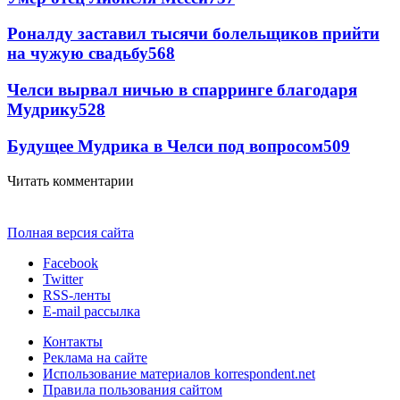
Роналду заставил тысячи болельщиков прийти
на чужую свадьбу
568
Челси вырвал ничью в спарринге благодаря
Мудрику
528
Будущее Мудрика в Челси под вопросом
509
Читать комментарии
Полная версия сайта
Facebook
Twitter
RSS-ленты
E-mail рассылка
Контакты
Реклама на сайте
Использование материалов korrespondent.net
Правила пользования сайтом