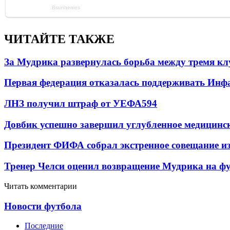
ЧИТАЙТЕ ТАКЖЕ
За Мудрика развернулась борьба между тремя 
Первая федерация отказалась поддерживать Инф
ЛНЗ получил штраф от УЕФА
594
Довбик успешно завершил углубленное медицинск
Президент ФИФА собрал экстренное совещание из
Тренер Челси оценил возвращение Мудрика на фу
Читать комментарии
Новости футбола
Последние