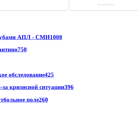
клубами АПЛ - СМИ
1008
антино
750
ое обследование
425
-за кризисной ситуации
396
тбольное поле
260