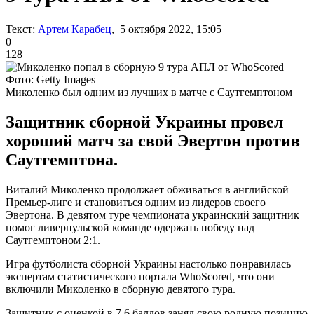
Текст:
Артем Карабец
, 5 октября 2022, 15:05
0
128
Фото: Getty Images
Миколенко был одним из лучших в матче с Саутгемптоном
Защитник сборной Украины провел
хороший матч за свой Эвертон против
Саутгемптона.
Виталий Миколенко продолжает обживаться в английской
Премьер-лиге и становиться одним из лидеров своего
Эвертона. В девятом туре чемпионата украинский защитник
помог ливерпульской команде одержать победу над
Саутгемптоном 2:1.
Игра футболиста сборной Украины настолько понравилась
экспертам статистического портала WhoScored, что они
включили Миколенко в сборную девятого тура.
Защитник с оценкой в 7.6 баллов занял свою родную позицию