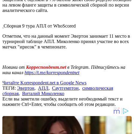
на левом фланге защиты в символической сборной по версии
аналитического сайта.
Сборная 9 тура АПЛ от WhoScored
Отметим, что на данный момент Эвертон занимает 11 место в
турнирной таблице АПЛ. Миколенко принял участие во всех
матчах "ирисок" в чемпионате.
Новини от
Корреспондент.net
в Telegram. Підписуйтесь на
наш канал
https://t.me/korrespondentnet
Читайте Korrespondent.net в Google News
ТЕГИ:
Эвертон
,
АПЛ
,
Саутгемптон
,
символическая
сборная
,
Виталий Миколенко
Если вы заметили ошибку, выделите необходимый текст и
нажмите Ctrl+Enter, чтобы сообщить об этом редакции.