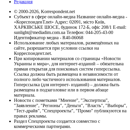
Редакция
© 2000-2026, Korrespondent.net
Субъект в сфере онлайн-медиа Название онлайн-медиа -
«КореспонденТ.net» Адрес: 02091, місто Київ,
ХАРКІВСЬКЕ ШОСЕ, будинок 172-Б, офіс 208/1 E-mail:
sunlight@mediadim.com.ua
Телефон: 044-205-43-00
Идентификатор медиа - R40-06068
Использование любых материалов, размещённых на
сайте, разрешается при условии ссылки на
Корреспондент.net.
При копировании материалов со страницы «Новости
Украины и мира», для интернет-изданий – обязательна
прямая открытая для поисковых систем гиперссылка.
Ссылка должна быть размещена в независимости от
полного либо частичного использования материалов.
Гиперссылка (для интернет- изданий) – должна быть
размещена в подзаголовке или в первом абзаце
материала.
Новости с пометками "Мнение", "Экспертиза",
"Заявление", "Регионы", "Деньги", "Власть", "Выборы",
"Тест-драйв", "Спецпроекты", "Промо" публикуются на
правах рекламы.
Раздел Спецпроекты создается совместно с
коммерческими партнерами.