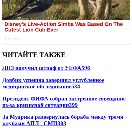
ЧИТАЙТЕ ТАКЖЕ
ЛНЗ получил штраф от УЕФА
596
Довбик успешно завершил углубленное
медицинское обследование
534
Президент ФИФА собрал экстренное совещание
из-за кризисной ситуации
399
За Мудрика развернулась борьба между тремя
клубами АПЛ - СМИ
303