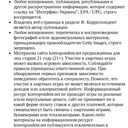
Любое копирование, публикация, републикация и
другое распространение информации, которое содержит
ссылку на "Интерфакс-Украина", EPA / UPG, строго
воспрещается.
Владелец веб-страницы в разделе Я- Корреспондент
является автор публикации.
Любое копирование, перепечатка и воспроизведение
фотографий и/или аудиовизуальных материалов,
принадлежащих правообладателю Getty Images, строго
запрещено.
Материалы сайта korrespondent.net предназначены для
лиц старше 21 года (21+). Участие в азартных играх
может вызвать игровую зависимость. Соблюдайте
правила (принципы) ответственной игры. При
обнаружении первых признаков зависимости
немедленно обратитесь к специалисту. Помните, что
участие в азартных играх не может являться источником
доходов или альтернативой работе. Информационный
ресурс korrespondent.net не проводит игры на реальные
и/или виртуальные деньги, сайт не принимает ни в
какой форме оплату ставок и других платежей, которые
связаны/могут быть связаны с азартными играми,
букмекерами или тотализаторами. Какие-либо
материалы на информационном ресурсе
korrespondent.net публикуются исключительно в