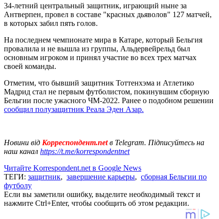
34-летний центральный защитник, играющий ныне за
Антверпен, провел в составе "красных дьяволов" 127 матчей,
в которых забил пять голов.
На последнем чемпионате мира в Катаре, который Бельгия
провалила и не вышла из группы, Альдервейрельд был
основным игроком и принял участие во всех трех матчах
своей команды.
Отметим, что бывший защитник Тоттенхэма и Атлетико
Мадрид стал не первым футболистом, покинувшим сборную
Бельгии после ужасного ЧМ-2022. Ранее о подобном решении
сообщил полузащитник Реала Эден Азар.
Новини від
Корреспондент.net
в Telegram. Підписуйтесь на
наш канал
https://t.me/korrespondentnet
Читайте Korrespondent.net в Google News
ТЕГИ:
защитник
,
завершение карьеры
,
сборная Бельгии по
футболу
Если вы заметили ошибку, выделите необходимый текст и
нажмите Ctrl+Enter, чтобы сообщить об этом редакции.