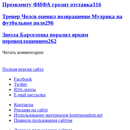
Президенту ФИФА грозит отставка
316
Тренер Челси оценил возвращение Мудрика на
футбольное поле
296
Звезда Барселоны поразил ярким
перевоплощением
262
Читать комментарии
Полная версия сайта
Facebook
Twitter
RSS-ленты
E-mail рассылка
Контакты
Реклама на сайте
Использование материалов korrespondent.net
Правила пользования сайтом