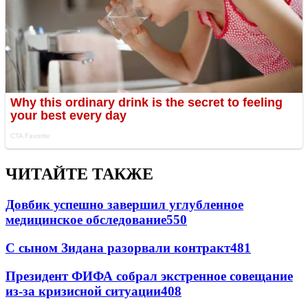
ЧИТАЙТЕ ТАКЖЕ
Довбик успешно завершил углубленное
медицинское обследование
550
С сыном Зидана разорвали контракт
481
Президент ФИФА собрал экстренное совещание
из-за кризисной ситуации
408