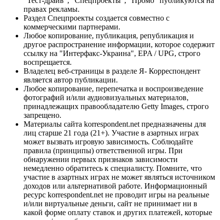
"Тест-драйв", "Спецпроекты", "Промо" публикуются на
правах рекламы.
Раздел Спецпроекты создается совместно с
коммерческими партнерами.
Любое копирование, публикация, републикация и
другое распространение информации, которое содержит
ссылку на "Интерфакс-Украина", EPA / UPG, строго
воспрещается.
Владелец веб-страницы в разделе Я- Корреспондент
является автор публикации.
Любое копирование, перепечатка и воспроизведение
фотографий и/или аудиовизуальных материалов,
принадлежащих правообладателю Getty Images, строго
запрещено.
Материалы сайта korrespondent.net предназначены для
лиц старше 21 года (21+). Участие в азартных играх
может вызвать игровую зависимость. Соблюдайте
правила (принципы) ответственной игры. При
обнаружении первых признаков зависимости
немедленно обратитесь к специалисту. Помните, что
участие в азартных играх не может являться источником
доходов или альтернативой работе. Информационный
ресурс korrespondent.net не проводит игры на реальные
и/или виртуальные деньги, сайт не принимает ни в
какой форме оплату ставок и других платежей, которые