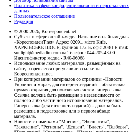
Договор пользования сайтом
Политика в сфере конфиденциальности и персональных
данных
Пользовательское соглашение
Редакция
© 2000-2026, Korrespondent.net
Субъект в сфере онлайн-медиа Название онлайн-медиа -
«КореспонденТ.net» Адрес: 02091, місто Київ,
ХАРКІВСЬКЕ ШОСЕ, будинок 172-Б, офіс 208/1 E-mail:
sunlight@mediadim.com.ua
Телефон: 044-205-43-00
Идентификатор медиа - R40-06068
Использование любых материалов, размещённых на
сайте, разрешается при условии ссылки на
Корреспондент.net.
При копировании материалов со страницы «Новости
Украины и мира», для интернет-изданий – обязательна
прямая открытая для поисковых систем гиперссылка.
Ссылка должна быть размещена в независимости от
полного либо частичного использования материалов.
Гиперссылка (для интернет- изданий) – должна быть
размещена в подзаголовке или в первом абзаце
материала.
Новости с пометками "Мнение", "Экспертиза",
"Заявление", "Регионы", "Деньги", "Власть", "Выборы",