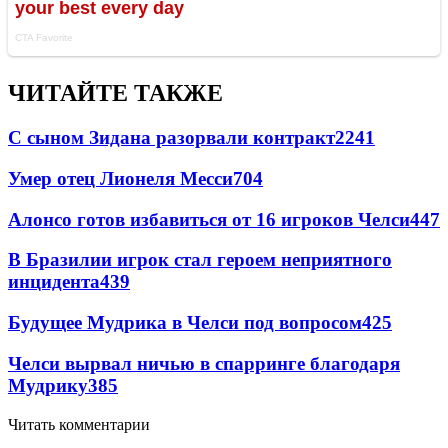
ЧИТАЙТЕ ТАКЖЕ
С сыном Зидана разорвали контракт
2241
Умер отец Лионеля Месси
704
Алонсо готов избавиться от 16 игроков Челси
447
В Бразилии игрок стал героем неприятного
инцидента
439
Будущее Мудрика в Челси под вопросом
425
Челси вырвал ничью в спарринге благодаря
Мудрику
385
Читать комментарии