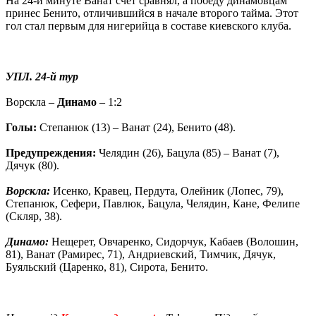
На 24-й минуте Ванат счет сравнял, а победу динамовцам
принес Бенито, отличившийся в начале второго тайма. Этот
гол стал первым для нигерийца в составе киевского клуба.
УПЛ. 24-й тур
Ворскла –
Динамо
– 1:2
Голы:
Степанюк (13) – Ванат (24), Бенито (48).
Предупреждения:
Челядин (26), Бацула (85) – Ванат (7),
Дячук (80).
Ворскла:
Исенко, Кравец, Пердута, Олейник (Лопес, 79),
Степанюк, Сефери, Павлюк, Бацула, Челядин, Кане, Фелипе
(Скляр, 38).
Динамо:
Нещерет, Овчаренко, Сидорчук, Кабаев (Волошин,
81), Ванат (Рамирес, 71), Андриевский, Тимчик, Дячук,
Буяльский (Царенко, 81), Сирота, Бенито.