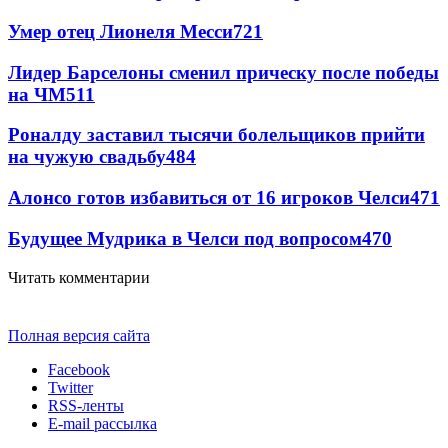
Умер отец Лионеля Месси
721
Лидер Барселоны сменил прическу после победы
на ЧМ
511
Роналду заставил тысячи болельщиков прийти
на чужую свадьбу
484
Алонсо готов избавиться от 16 игроков Челси
471
Будущее Мудрика в Челси под вопросом
470
Читать комментарии
Полная версия сайта
Facebook
Twitter
RSS-ленты
E-mail рассылка