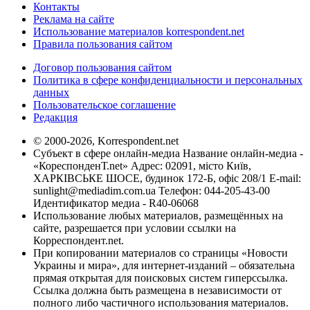
Контакты
Реклама на сайте
Использование материалов korrespondent.net
Правила пользования сайтом
Договор пользования сайтом
Политика в сфере конфиденциальности и персональных
данных
Пользовательское соглашение
Редакция
© 2000-2026, Korrespondent.net
Субъект в сфере онлайн-медиа Название онлайн-медиа -
«КореспонденТ.net» Адрес: 02091, місто Київ,
ХАРКІВСЬКЕ ШОСЕ, будинок 172-Б, офіс 208/1 E-mail:
sunlight@mediadim.com.ua
Телефон: 044-205-43-00
Идентификатор медиа - R40-06068
Использование любых материалов, размещённых на
сайте, разрешается при условии ссылки на
Корреспондент.net.
При копировании материалов со страницы «Новости
Украины и мира», для интернет-изданий – обязательна
прямая открытая для поисковых систем гиперссылка.
Ссылка должна быть размещена в независимости от
полного либо частичного использования материалов.