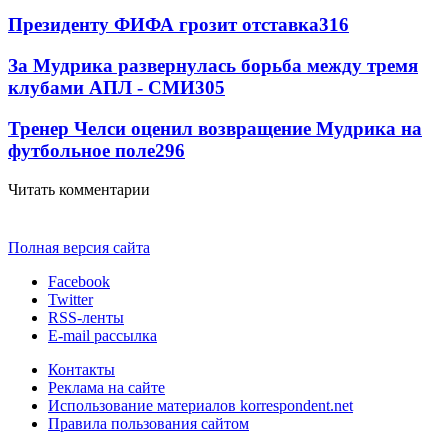
Президенту ФИФА грозит отставка
316
За Мудрика развернулась борьба между тремя
клубами АПЛ - СМИ
305
Тренер Челси оценил возвращение Мудрика на
футбольное поле
296
Читать комментарии
Полная версия сайта
Facebook
Twitter
RSS-ленты
E-mail рассылка
Контакты
Реклама на сайте
Использование материалов korrespondent.net
Правила пользования сайтом