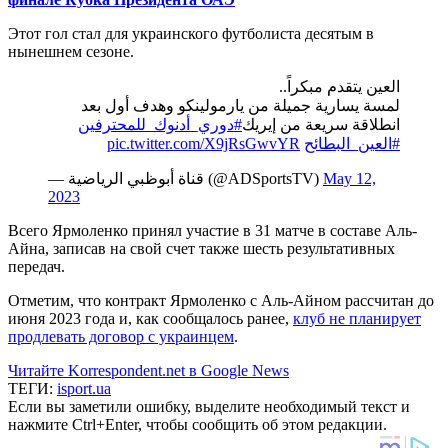
Этот гол стал для украинского футболиста десятым в
нынешнем сезоне.
العين يتقدم مبكراً..
لمسة يسارية جميلة من يارمولينكو وهدف أول بعد
انطلاقة سريعة من إيريك
#دوري_أدنوك_للمحترفين
pic.twitter.com/X9jRsGwvYR
#العين_البطائح
— قناة أبوظبي الرياضية (@ADSportsTV)
May 12,
2023
Всего Ярмоленко принял участие в 31 матче в составе Аль-
Айна, записав на свой счет также шесть результативных
передач.
Отметим, что контракт Ярмоленко с Аль-Айном рассчитан до
июня 2023 года и, как сообщалось ранее,
клуб не планирует
продлевать договор с украинцем
.
Читайте Korrespondent.net в Google News
ТЕГИ:
isport.ua
Если вы заметили ошибку, выделите необходимый текст и
нажмите Ctrl+Enter, чтобы сообщить об этом редакции.