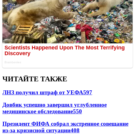
ЧИТАЙТЕ ТАКЖЕ
ЛНЗ получил штраф от УЕФА
597
Довбик успешно завершил углубленное
медицинское обследование
550
Президент ФИФА собрал экстренное совещание
из-за кризисной ситуации
408