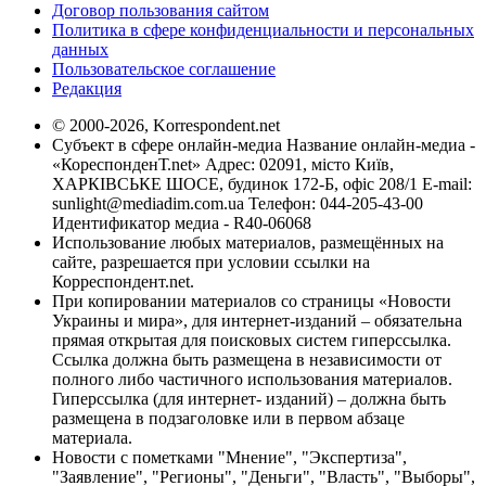
Договор пользования сайтом
Политика в сфере конфиденциальности и персональных
данных
Пользовательское соглашение
Редакция
© 2000-2026, Korrespondent.net
Субъект в сфере онлайн-медиа Название онлайн-медиа -
«КореспонденТ.net» Адрес: 02091, місто Київ,
ХАРКІВСЬКЕ ШОСЕ, будинок 172-Б, офіс 208/1 E-mail:
sunlight@mediadim.com.ua
Телефон: 044-205-43-00
Идентификатор медиа - R40-06068
Использование любых материалов, размещённых на
сайте, разрешается при условии ссылки на
Корреспондент.net.
При копировании материалов со страницы «Новости
Украины и мира», для интернет-изданий – обязательна
прямая открытая для поисковых систем гиперссылка.
Ссылка должна быть размещена в независимости от
полного либо частичного использования материалов.
Гиперссылка (для интернет- изданий) – должна быть
размещена в подзаголовке или в первом абзаце
материала.
Новости с пометками "Мнение", "Экспертиза",
"Заявление", "Регионы", "Деньги", "Власть", "Выборы",