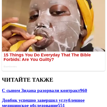
ЧИТАЙТЕ ТАКЖЕ
С сыном Зидана разорвали контракт
960
Довбик успешно завершил углубленное
медицинское обследование
551