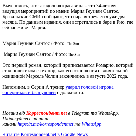
Выяснилось, что загадочная красавица – это 34-летняя
ведущая мероприятий по имени Мария Геузиан Сантос.
Бразильские СМИ сообщают, что пара встречается уже два
месяца. По данным издания, они встретились в баре в Рио, где
сейчас живет Мария.
Мария Геузиан Сантос / Фото:
The Sun
Мария Геузиан Сантос / Фото:
The Sun
Это первый роман, который приписывается Ромарио, который
стал политиком с тех пор, как его отношения с влиятельной
женщиной Марсель Чолин закончились в августе 2022 года.
Напомним, в Серии А тренер
ударил головой игрока
соперников и был уволен
с должности.
Новини від
Корреспондент.net
в Telegram та WhatsApp.
Підписуйтесь на наші
канали
https://t.me/korrespondentnet
та
WhatsApp
Читайте Korrespondent.net в Google News