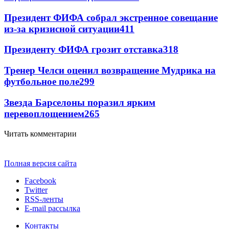
Президент ФИФА собрал экстренное совещание
из-за кризисной ситуации
411
Президенту ФИФА грозит отставка
318
Тренер Челси оценил возвращение Мудрика на
футбольное поле
299
Звезда Барселоны поразил ярким
перевоплощением
265
Читать комментарии
Полная версия сайта
Facebook
Twitter
RSS-ленты
E-mail рассылка
Контакты