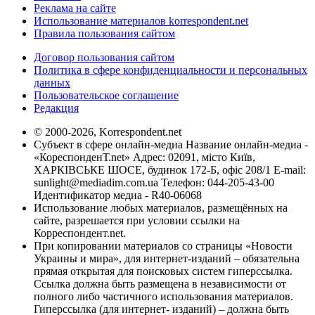
Реклама на сайте
Использование материалов korrespondent.net
Правила пользования сайтом
Договор пользования сайтом
Политика в сфере конфиденциальности и персональных
данных
Пользовательское соглашение
Редакция
© 2000-2026, Korrespondent.net
Субъект в сфере онлайн-медиа Название онлайн-медиа -
«КореспонденТ.net» Адрес: 02091, місто Київ,
ХАРКІВСЬКЕ ШОСЕ, будинок 172-Б, офіс 208/1 E-mail:
sunlight@mediadim.com.ua
Телефон: 044-205-43-00
Идентификатор медиа - R40-06068
Использование любых материалов, размещённых на
сайте, разрешается при условии ссылки на
Корреспондент.net.
При копировании материалов со страницы «Новости
Украины и мира», для интернет-изданий – обязательна
прямая открытая для поисковых систем гиперссылка.
Ссылка должна быть размещена в независимости от
полного либо частичного использования материалов.
Гиперссылка (для интернет- изданий) – должна быть