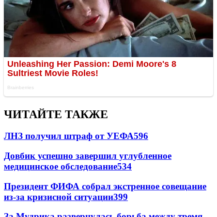
ЧИТАЙТЕ ТАКЖЕ
ЛНЗ получил штраф от УЕФА
596
Довбик успешно завершил углубленное
медицинское обследование
534
Президент ФИФА собрал экстренное совещание
из-за кризисной ситуации
399
За Мудрика развернулась борьба между тремя