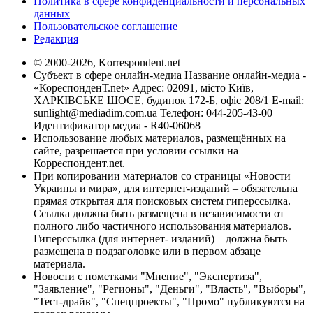
Политика в сфере конфиденциальности и персональных
данных
Пользовательское соглашение
Редакция
© 2000-2026, Korrespondent.net
Субъект в сфере онлайн-медиа Название онлайн-медиа -
«КореспонденТ.net» Адрес: 02091, місто Київ,
ХАРКІВСЬКЕ ШОСЕ, будинок 172-Б, офіс 208/1 E-mail:
sunlight@mediadim.com.ua
Телефон: 044-205-43-00
Идентификатор медиа - R40-06068
Использование любых материалов, размещённых на
сайте, разрешается при условии ссылки на
Корреспондент.net.
При копировании материалов со страницы «Новости
Украины и мира», для интернет-изданий – обязательна
прямая открытая для поисковых систем гиперссылка.
Ссылка должна быть размещена в независимости от
полного либо частичного использования материалов.
Гиперссылка (для интернет- изданий) – должна быть
размещена в подзаголовке или в первом абзаце
материала.
Новости с пометками "Мнение", "Экспертиза",
"Заявление", "Регионы", "Деньги", "Власть", "Выборы",
"Тест-драйв", "Спецпроекты", "Промо" публикуются на