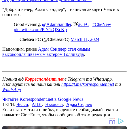
"Добрый вечер, Адам Сэндлер", - написал аккаунт Челси в
соцсетях.
Good evening,
@AdamSandler
. 👋
#CFC
|
#CheNew
pic.twitter.com/PiN1rQZcKp
— Chelsea FC (@ChelseaFC)
March 11, 2024
Напомним, ранее
Адам Сэндлер стал самым
высокооплачиваемым актером Голливуда
.
Новини від
Корреспондент.net
в Telegram та WhatsApp.
Підписуйтесь на наші канали
https://t.me/korrespondentnet
та
WhatsApp
Читайте Korrespondent.net в Google News
ТЕГИ:
Челси
,
АПЛ
,
Ньюкасл
,
Адам Седлер
Если вы заметили ошибку, выделите необходимый текст и
нажмите Ctrl+Enter, чтобы сообщить об этом редакции.