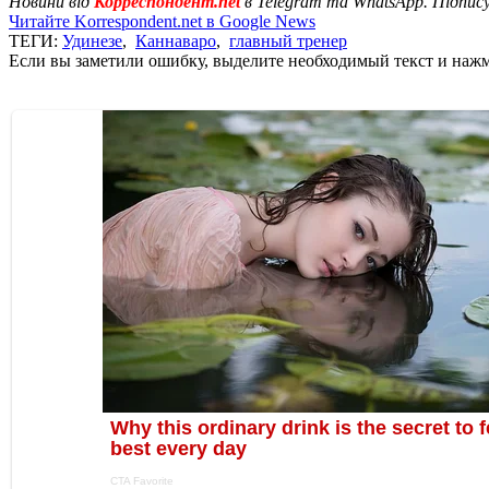
Новини від
Корреспондент.net
в Telegram та WhatsApp. Підпис
Читайте Korrespondent.net в Google News
ТЕГИ:
Удинезе
,
Каннаваро
,
главный тренер
Если вы заметили ошибку, выделите необходимый текст и нажми