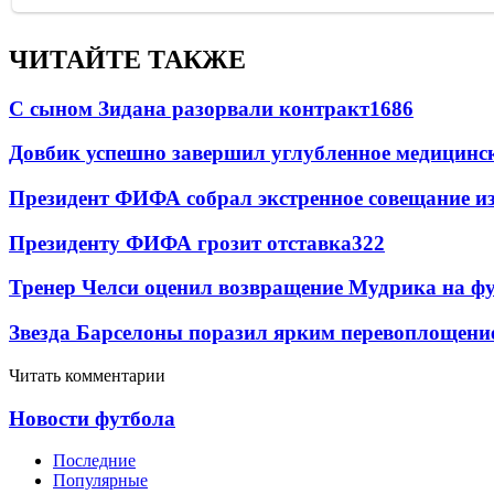
ЧИТАЙТЕ ТАКЖЕ
С сыном Зидана разорвали контракт
1686
Довбик успешно завершил углубленное медицинск
Президент ФИФА собрал экстренное совещание из
Президенту ФИФА грозит отставка
322
Тренер Челси оценил возвращение Мудрика на фу
Звезда Барселоны поразил ярким перевоплощени
Читать комментарии
Новости футбола
Последние
Популярные