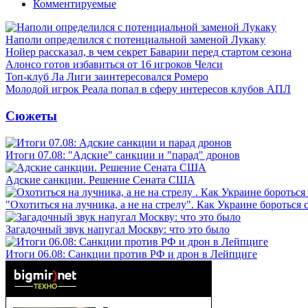
Комментируемые
Наполи определился с потенциальной заменой Лукаку
Нойер рассказал, в чем секрет Баварии перед стартом сезона
Алонсо готов избавиться от 16 игроков Челси
Топ-клуб Ла Лиги заинтересовался Ромеро
Молодой игрок Реала попал в сферу интересов клубов АПЛ
Сюжеты
Итоги 07.08: "Адские" санкции и "парад" дронов
Адские санкции. Решение Сената США
"Охотиться на лучника, а не на стрелу". Как Украине бороться 
Загадочный звук напугал Москву: что это было
Итоги 06.08: Санкции против РФ и дрон в Лейпциге