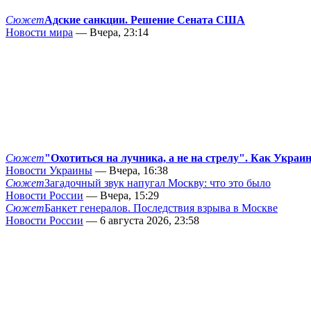
Сюжет
Адские санкции. Решение Сената США
Новости мира
— Вчера, 23:14
Сюжет
"Охотиться на лучника, а не на стрелу". Как Украи
Новости Украины
— Вчера, 16:38
Сюжет
Загадочный звук напугал Москву: что это было
Новости России
— Вчера, 15:29
Сюжет
Банкет генералов. Последствия взрыва в Москве
Новости России
— 6 августа 2026, 23:58