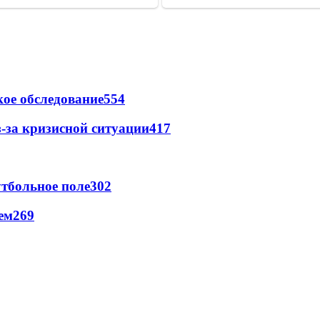
ое обследование
554
-за кризисной ситуации
417
тбольное поле
302
ем
269