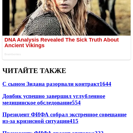
ЧИТАЙТЕ ТАКЖЕ
С сыном Зидана разорвали контракт
1644
Довбик успешно завершил углубленное
медицинское обследование
554
Президент ФИФА собрал экстренное совещание
из-за кризисной ситуации
415