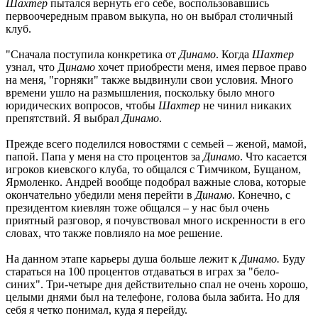
Шахтер
пытался вернуть его себе, воспользовавшись
первоочередным правом выкупа, но он выбрал столичный
клуб.
"Сначала поступила конкретика от
Динамо
. Когда
Шахтер
узнал, что Д
инамо
хочет приобрести меня, имея первое право
на меня, "горняки" также выдвинули свои условия. Много
времени ушло на размышления, поскольку было много
юридических вопросов, чтобы
Шахтер
не чинил никаких
препятствий. Я выбрал
Динамо
.
Прежде всего поделился новостями с семьей – женой, мамой,
папой. Папа у меня на сто процентов за
Динамо
. Что касается
игроков киевского клуба, то общался с Тимчиком, Бущаном,
Ярмоленко. Андрей вообще подобрал важные слова, которые
окончательно убедили меня перейти в
Динамо
. Конечно, с
президентом киевлян тоже общался – у нас был очень
приятный разговор, я почувствовал много искренности в его
словах, что также повлияло на мое решение.
На данном этапе карьеры душа больше лежит к
Динамо.
Буду
стараться на 100 процентов отдаваться в играх за "бело-
синих". Три-четыре дня действительно спал не очень хорошо,
целыми днями был на телефоне, голова была забита. Но для
себя я четко понимал, куда я перейду.