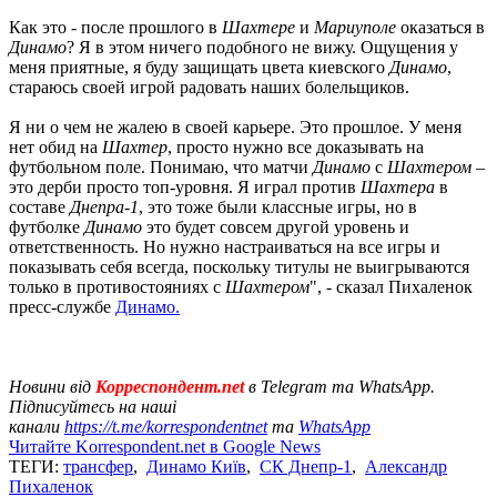
Как это - после прошлого в
Шахтере
и
Мариуполе
оказаться в
Динамо
? Я в этом ничего подобного не вижу. Ощущения у
меня приятные, я буду защищать цвета киевского
Динамо
,
стараюсь своей игрой радовать наших болельщиков.
Я ни о чем не жалею в своей карьере. Это прошлое. У меня
нет обид на
Шахтер
, просто нужно все доказывать на
футбольном поле. Понимаю, что матчи
Динамо
с
Шахтером
–
это дерби просто топ-уровня. Я играл против
Шахтера
в
составе
Днепра-1
, это тоже были классные игры, но в
футболке
Динамо
это будет совсем другой уровень и
ответственность. Но нужно настраиваться на все игры и
показывать себя всегда, поскольку титулы не выигрываются
только в противостояниях с
Шахтером
", - сказал Пихаленок
пресс-службе
Динамо.
Новини від
Корреспондент.net
в Telegram та WhatsApp.
Підписуйтесь на наші
канали
https://t.me/korrespondentnet
та
WhatsApp
Читайте Korrespondent.net в Google News
ТЕГИ:
трансфер
,
Динамо Київ
,
СК Днепр-1
,
Александр
Пихаленок