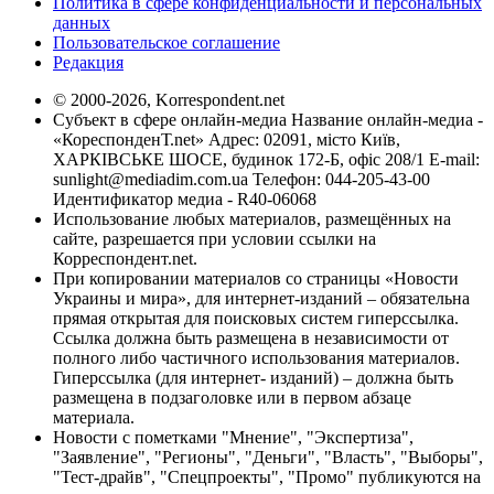
Политика в сфере конфиденциальности и персональных
данных
Пользовательское соглашение
Редакция
© 2000-2026, Korrespondent.net
Субъект в сфере онлайн-медиа Название онлайн-медиа -
«КореспонденТ.net» Адрес: 02091, місто Київ,
ХАРКІВСЬКЕ ШОСЕ, будинок 172-Б, офіс 208/1 E-mail:
sunlight@mediadim.com.ua
Телефон: 044-205-43-00
Идентификатор медиа - R40-06068
Использование любых материалов, размещённых на
сайте, разрешается при условии ссылки на
Корреспондент.net.
При копировании материалов со страницы «Новости
Украины и мира», для интернет-изданий – обязательна
прямая открытая для поисковых систем гиперссылка.
Ссылка должна быть размещена в независимости от
полного либо частичного использования материалов.
Гиперссылка (для интернет- изданий) – должна быть
размещена в подзаголовке или в первом абзаце
материала.
Новости с пометками "Мнение", "Экспертиза",
"Заявление", "Регионы", "Деньги", "Власть", "Выборы",
"Тест-драйв", "Спецпроекты", "Промо" публикуются на