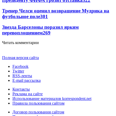
Президенту ФИФА грозит отставка
322
Тренер Челси оценил возвращение Мудрика на
футбольное поле
301
Звезда Барселоны поразил ярким
перевоплощением
269
Читать комментарии
Полная версия сайта
Facebook
Twitter
RSS-ленты
E-mail рассылка
Контакты
Реклама на сайте
Использование материалов korrespondent.net
Правила пользования сайтом
Договор пользования сайтом