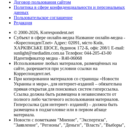
Договор пользования сайтом
Политика в сфере конфиденциальности и персональных
данных
Пользовательское соглашение
Редакция
© 2000-2026, Korrespondent.net
Субъект в сфере онлайн-медиа Название онлайн-медиа -
«КореспонденТ.net» Адрес: 02091, місто Київ,
ХАРКІВСЬКЕ ШОСЕ, будинок 172-Б, офіс 208/1 E-mail:
sunlight@mediadim.com.ua
Телефон: 044-205-43-00
Идентификатор медиа - R40-06068
Использование любых материалов, размещённых на
сайте, разрешается при условии ссылки на
Корреспондент.net.
При копировании материалов со страницы «Новости
Украины и мира», для интернет-изданий – обязательна
прямая открытая для поисковых систем гиперссылка.
Ссылка должна быть размещена в независимости от
полного либо частичного использования материалов.
Гиперссылка (для интернет- изданий) – должна быть
размещена в подзаголовке или в первом абзаце
материала.
Новости с пометками "Мнение", "Экспертиза",
"Заявление", "Регионы", "Деньги", "Власть", "Выборы",