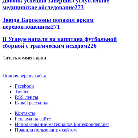
Довбик успешно завершил углубленное
медицинское обследование
273
Звезда Барселоны поразил ярким
перевоплощением
271
В Уганде напали на капитана футбольной
сборной с трагическим исходом
226
Читать комментарии
Полная версия сайта
Facebook
Twitter
RSS-ленты
E-mail рассылка
Контакты
Реклама на сайте
Использование материалов korrespondent.net
Правила пользования сайтом