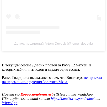
Допис, поширений Artem Dovbyk (@tema_dovbyk)
В текущем сезоне Довбик провел за Рому 12 матчей, в
которых забил пять голов и сделал один ассист.
Ранее Гвардиола высказался о том, что Винисиус
не приехал
на церемонию вручения Золотого Мяча.
Новини від
Корреспондент.net
в Telegram та WhatsApp.
Підписуйтесь на наші канали
https://t.me/korrespondentnet
та
WhatsApp