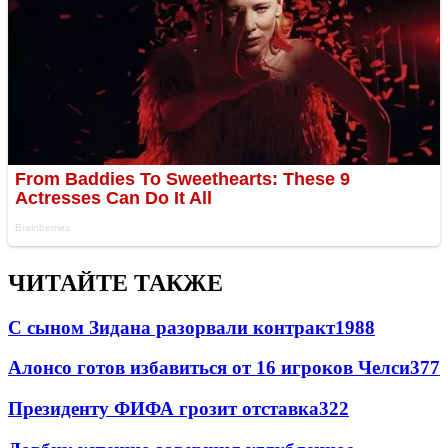
ЧИТАЙТЕ ТАКЖЕ
С сыном Зидана разорвали контракт
1988
Алонсо готов избавиться от 16 игроков Челси
377
Президенту ФИФА грозит отставка
322