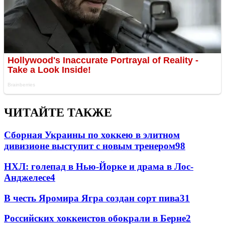
ЧИТАЙТЕ ТАКЖЕ
Сборная Украины по хоккею в элитном
дивизионе выступит с новым тренером
98
НХЛ: голепад в Нью-Йорке и драма в Лос-
Анджелесе
4
В честь Яромира Ягра создан сорт пива
3
1
Российских хоккеистов обокрали в Берне
2