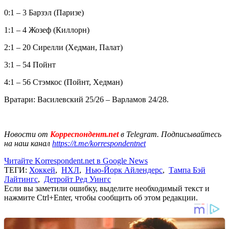
0:1 – 3 Барзэл (Паризе)
1:1 – 4 Жозеф (Киллорн)
2:1 – 20 Сирелли (Хедман, Палат)
3:1 – 54 Пойнт
4:1 – 56 Стэмкос (Пойнт, Хедман)
Вратари: Василевский 25/26 – Варламов 24/28.
Новости от
Корреспондент.net
в Telegram. Подписывайтесь
на наш канал
https://t.me/korrespondentnet
Читайте Korrespondent.net в Google News
ТЕГИ:
Хоккей
,
НХЛ
,
Нью-Йорк Айлендерс
,
Тампа Бэй
Лайтингс
,
Детройт Ред Уингс
Если вы заметили ошибку, выделите необходимый текст и
нажмите Ctrl+Enter, чтобы сообщить об этом редакции.