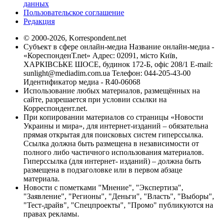
данных
Пользовательское соглашение
Редакция
© 2000-2026, Korrespondent.net
Субъект в сфере онлайн-медиа Название онлайн-медиа -
«КореспонденТ.net» Адрес: 02091, місто Київ,
ХАРКІВСЬКЕ ШОСЕ, будинок 172-Б, офіс 208/1 E-mail:
sunlight@mediadim.com.ua
Телефон: 044-205-43-00
Идентификатор медиа - R40-06068
Использование любых материалов, размещённых на
сайте, разрешается при условии ссылки на
Корреспондент.net.
При копировании материалов со страницы «Новости
Украины и мира», для интернет-изданий – обязательна
прямая открытая для поисковых систем гиперссылка.
Ссылка должна быть размещена в независимости от
полного либо частичного использования материалов.
Гиперссылка (для интернет- изданий) – должна быть
размещена в подзаголовке или в первом абзаце
материала.
Новости с пометками "Мнение", "Экспертиза",
"Заявление", "Регионы", "Деньги", "Власть", "Выборы",
"Тест-драйв", "Спецпроекты", "Промо" публикуются на
правах рекламы.