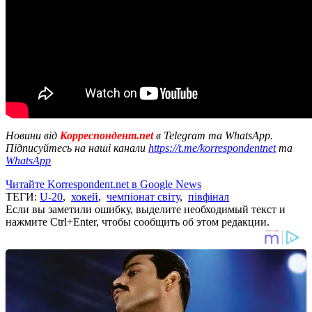
Новини від
Корреспондент.net
в Telegram та WhatsApp.
Підписуйтесь на наші канали
https://t.me/korrespondentnet
та
WhatsApp
Читайте Korrespondent.net в Google News
ТЕГИ:
U-20
,
хокей
,
чемпіонат світу
,
півфінал
Если вы заметили ошибку, выделите необходимый текст и
нажмите Ctrl+Enter, чтобы сообщить об этом редакции.