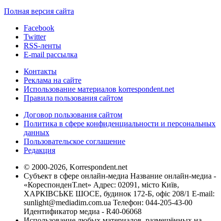
Полная версия сайта
Facebook
Twitter
RSS-ленты
E-mail рассылка
Контакты
Реклама на сайте
Использование материалов korrespondent.net
Правила пользования сайтом
Договор пользования сайтом
Политика в сфере конфиденциальности и персональных
данных
Пользовательское соглашение
Редакция
© 2000-2026, Korrespondent.net
Субъект в сфере онлайн-медиа Название онлайн-медиа -
«КореспонденТ.net» Адрес: 02091, місто Київ,
ХАРКІВСЬКЕ ШОСЕ, будинок 172-Б, офіс 208/1 E-mail:
sunlight@mediadim.com.ua
Телефон: 044-205-43-00
Идентификатор медиа - R40-06068
Использование любых материалов, размещённых на