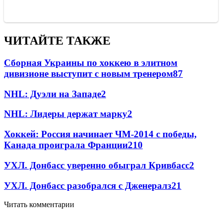
ЧИТАЙТЕ ТАКЖЕ
Сборная Украины по хоккею в элитном
дивизионе выступит с новым тренером
87
NHL: Дуэли на Западе
2
NHL: Лидеры держат марку
2
Хоккей: Россия начинает ЧМ-2014 с победы,
Канада проиграла Франции
2
10
УХЛ. Донбасс уверенно обыграл Кривбасс
2
УХЛ. Донбасс разобрался с Дженералз
2
1
Читать комментарии