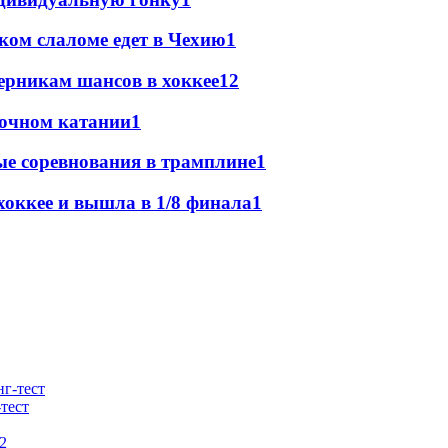
ком слаломе едет в Чехию
1
ерникам шансов в хоккее
1
2
ночном катании
1
е соревнования в трамплине
1
оккее и вышла в 1/8 финала
1
тест
2