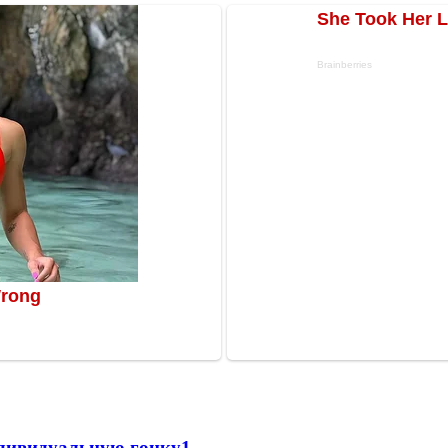
ндивидуальную гонку
1