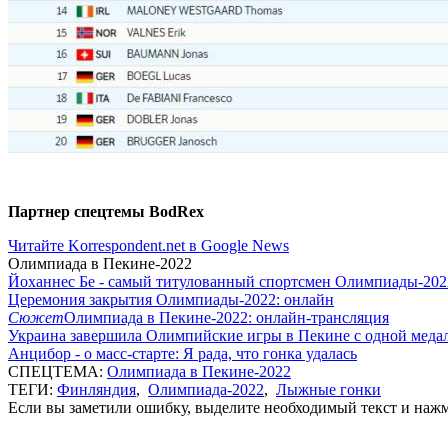
Партнер спецтемы BodRex
Читайте Korrespondent.net в Google News
Олимпиада в Пекине-2022
Йоханнес Бе - самый титулованный спортсмен Олимпиады-202
Церемония закрытия Олимпиады-2022: онлайн
Сюжет
Олимпиада в Пекине-2022: онлайн-трансляция
Украина завершила Олимпийские игры в Пекине с одной меда
Анцибор - о масс-старте: Я рада, что гонка удалась
СПЕЦТЕМА:
Олимпиада в Пекине-2022
ТЕГИ:
Финляндия
,
Олимпиада-2022
,
Лыжные гонки
Если вы заметили ошибку, выделите необходимый текст и нажми