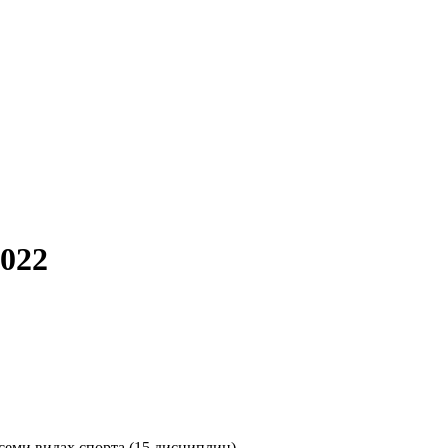
022
еми видах спорта (15 дисциплин).