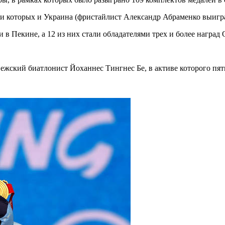
ди которых и Украина (фристайлист Александр Абраменко выигра
 в Пекине, а 12 из них стали обладателями трех и более наград
кий биатлонист Йоханнес Тингнес Бе, в активе которого пять 