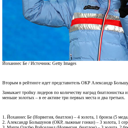
Йоханнес Бе /
Источник:
Getty Images
Вторым в рейтинге идет представитель ОКР Александр Большуно
Замыкает тройку лидеров по количеству наград биатлонистка из
меньше золотых – в ее активе три первых места и два третьих.
1. Йоханнес Бе (Норвегия, биатлон) – 4 золота, 1 бронза (5 меда
2. Александр Большунов (ОКР, лыжные гонки) – 3 золота, 1 сере
3. Марте Олсбю Ройселанд (Норвегия, биатлон) – 3 золота, 2 бр