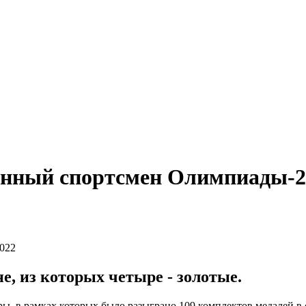
ванный спортсмен Олимпиады-2
, из которых четыре - золотые.
 в рамках которых было разыграно 109 комплектов медалей в с