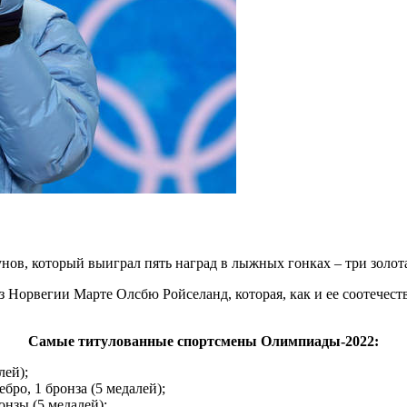
в, который выиграл пять наград в лыжных гонках – три золота,
 Норвегии Марте Олсбю Ройселанд, которая, как и ее соотечеств
Самые титулованные спортсмены Олимпиады-2022:
лей);
бро, 1 бронза (5 медалей);
онзы (5 медалей);