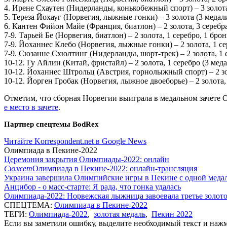
4. Ирене Схаутен (Нидерланды, конькобежный спорт) – 3 золота,
5. Тереза Йохауг (Норвегия, лыжные гонки) – 3 золота (3 медали
6. Кантен Фийон Майе (Франция, биатлон) – 2 золота, 3 серебра
7-9. Тарьей Бе (Норвегия, биатлон) – 2 золота, 1 серебро, 1 брон
7-9. Йоханнес Клебо (Норвегия, лыжные гонки) – 2 золота, 1 сер
7-9. Сюзанне Схюлтинг (Нидерланды, шорт-трек) – 2 золота, 1 с
10-12. Гу Айлин (Китай, фристайл) – 2 золота, 1 серебро (3 меда
10-12. Йоханнес Штрольц (Австрия, горнолыжный спорт) – 2 зол
10-12. Йорген Гробак (Норвегия, лыжное двоеборье) – 2 золота, 
Отметим, что сборная Норвегии выиграла в медальном зачете О
е место в зачете
.
Партнер спецтемы BodRex
Читайте Korrespondent.net в Google News
Олимпиада в Пекине-2022
Церемония закрытия Олимпиады-2022: онлайн
Сюжет
Олимпиада в Пекине-2022: онлайн-трансляция
Украина завершила Олимпийские игры в Пекине с одной меда
Анцибор - о масс-старте: Я рада, что гонка удалась
Олимпиада-2022: Норвежская лыжница завоевала третье золот
СПЕЦТЕМА:
Олимпиада в Пекине-2022
ТЕГИ:
Олимпиада-2022
,
золотая медаль
,
Пекин 2022
Если вы заметили ошибку, выделите необходимый текст и нажми