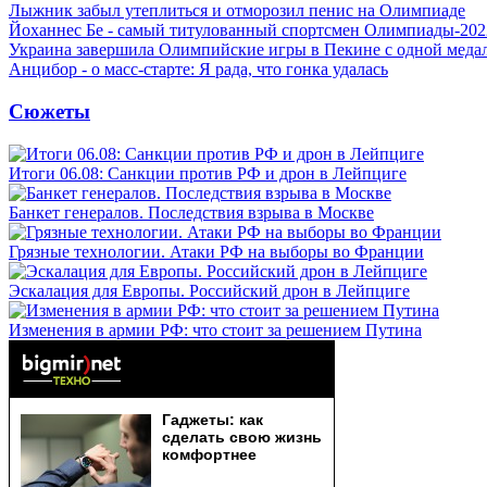
Лыжник забыл утеплиться и отморозил пенис на Олимпиаде
Йоханнес Бе - самый титулованный спортсмен Олимпиады-202
Украина завершила Олимпийские игры в Пекине с одной меда
Анцибор - о масс-старте: Я рада, что гонка удалась
Сюжеты
Итоги 06.08: Санкции против РФ и дрон в Лейпциге
Банкет генералов. Последствия взрыва в Москве
Грязные технологии. Атаки РФ на выборы во Франции
Эскалация для Европы. Российский дрон в Лейпциге
Изменения в армии РФ: что стоит за решением Путина