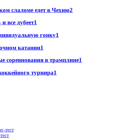
ком слаломе едет в Чехию
2
и все дубеет
1
ндивидуальную гонку
1
ночном катании
1
е соревнования в трамплине
1
хоккейного турнира
1
тест