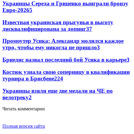
Украинцы Середа и Гриценко выиграли бронзу
Евро-2026
5
Известная украинская прыгунья в высоту
дисквалифицирована за допинг
3
7
Промоутер Усика: Александр молился каждое
утро, чтобы ему никогда не пришло
3
Бриедис назвал последний бой Усика в карьере
3
Костюк узнала свою соперницу в квалификации
турнира в Брисбене
2
24
Украинцы взяли еще две медали на ЧЕ по
велотреку
2
Читать комментарии
Полная версия сайта