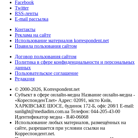
Facebook
Twitter
RSS-ленты
E-mail рассылка
Контакты
Реклама на сайте
Использование материалов korrespondent.net
Правила пользования сайтом
Договор пользования сайтом
Политика в сфере конфиденциальности и персональных
данных
Пользовательское соглашение
Редакция
© 2000-2026, Korrespondent.net
Субъект в сфере онлайн-медиа Название онлайн-медиа -
«КореспонденТ.net» Адрес: 02091, місто Київ,
ХАРКІВСЬКЕ ШОСЕ, будинок 172-Б, офіс 208/1 E-mail:
sunlight@mediadim.com.ua
Телефон: 044-205-43-00
Идентификатор медиа - R40-06068
Использование любых материалов, размещённых на
сайте, разрешается при условии ссылки на
Корреспондент.net.