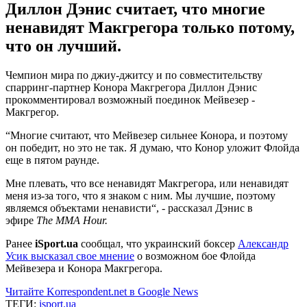
Диллон Дэнис считает, что многие
ненавидят Макгрегора только потому,
что он лучший.
Чемпион мира по джиу-джитсу и по совместительству
спарринг-партнер Конора Макгрегора Диллон Дэнис
прокомментировал возможный поединок Мейвезер -
Макгрегор.
“Многие считают, что Мейвезер сильнее Конора, и поэтому
он победит, но это не так. Я думаю, что Конор уложит Флойда
еще в пятом раунде.
Мне плевать, что все ненавидят Макгрегора, или ненавидят
меня из-за того, что я знаком с ним. Мы лучшие, поэтому
являемся объектами ненависти“, - рассказал Дэнис в
эфире
The MMA Hour.
Ранее
iSport.ua
сообщал, что украинский боксер
Александр
Усик высказал свое мнение
о возможном бое Флойда
Мейвезера и Конора Макгрегора.
Читайте Korrespondent.net в Google News
ТЕГИ:
isport.ua