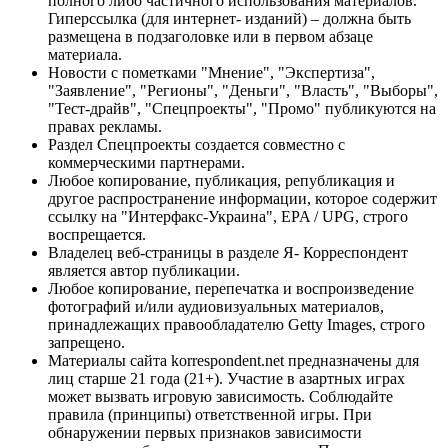
полного либо частичного использования материалов.
Гиперссылка (для интернет- изданий) – должна быть
размещена в подзаголовке или в первом абзаце
материала.
Новости с пометками "Мнение", "Экспертиза",
"Заявление", "Регионы", "Деньги", "Власть", "Выборы",
"Тест-драйв", "Спецпроекты", "Промо" публикуются на
правах рекламы.
Раздел Спецпроекты создается совместно с
коммерческими партнерами.
Любое копирование, публикация, републикация и
другое распространение информации, которое содержит
ссылку на "Интерфакс-Украина", EPA / UPG, строго
воспрещается.
Владелец веб-страницы в разделе Я- Корреспондент
является автор публикации.
Любое копирование, перепечатка и воспроизведение
фотографий и/или аудиовизуальных материалов,
принадлежащих правообладателю Getty Images, строго
запрещено.
Материалы сайта korrespondent.net предназначены для
лиц старше 21 года (21+). Участие в азартных играх
может вызвать игровую зависимость. Соблюдайте
правила (принципы) ответственной игры. При
обнаружении первых признаков зависимости