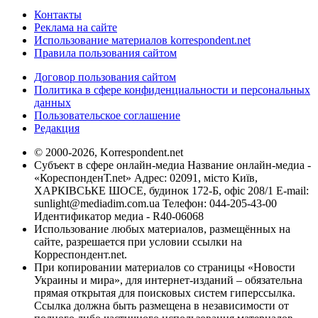
Контакты
Реклама на сайте
Использование материалов korrespondent.net
Правила пользования сайтом
Договор пользования сайтом
Политика в сфере конфиденциальности и персональных
данных
Пользовательское соглашение
Редакция
© 2000-2026, Korrespondent.net
Субъект в сфере онлайн-медиа Название онлайн-медиа -
«КореспонденТ.net» Адрес: 02091, місто Київ,
ХАРКІВСЬКЕ ШОСЕ, будинок 172-Б, офіс 208/1 E-mail:
sunlight@mediadim.com.ua
Телефон: 044-205-43-00
Идентификатор медиа - R40-06068
Использование любых материалов, размещённых на
сайте, разрешается при условии ссылки на
Корреспондент.net.
При копировании материалов со страницы «Новости
Украины и мира», для интернет-изданий – обязательна
прямая открытая для поисковых систем гиперссылка.
Ссылка должна быть размещена в независимости от