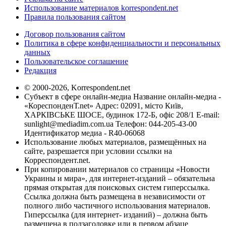
Использование материалов korrespondent.net
Правила пользования сайтом
Договор пользования сайтом
Политика в сфере конфиденциальности и персональных
данных
Пользовательское соглашение
Редакция
© 2000-2026, Korrespondent.net
Субъект в сфере онлайн-медиа Название онлайн-медиа -
«КореспонденТ.net» Адрес: 02091, місто Київ,
ХАРКІВСЬКЕ ШОСЕ, будинок 172-Б, офіс 208/1 E-mail:
sunlight@mediadim.com.ua
Телефон: 044-205-43-00
Идентификатор медиа - R40-06068
Использование любых материалов, размещённых на
сайте, разрешается при условии ссылки на
Корреспондент.net.
При копировании материалов со страницы «Новости
Украины и мира», для интернет-изданий – обязательна
прямая открытая для поисковых систем гиперссылка.
Ссылка должна быть размещена в независимости от
полного либо частичного использования материалов.
Гиперссылка (для интернет- изданий) – должна быть
размещена в подзаголовке или в первом абзаце