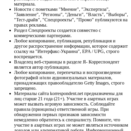
материала.
Новости с пометками "Мнение", "Экспертиза",
"Заявление", "Регионы", "Деньги", "Власть", "Выборы",
"Тест-драйв", "Спецпроекты", "Промо" публикуются на
правах рекламы.
Раздел Спецпроекты создается совместно с
коммерческими партнерами.
Любое копирование, публикация, републикация и
другое распространение информации, которое содержит
ссылку на "Интерфакс-Украина", EPA / UPG, строго
воспрещается.
Владелец веб-страницы в разделе Я- Корреспондент
является автор публикации.
Любое копирование, перепечатка и воспроизведение
фотографий и/или аудиовизуальных материалов,
принадлежащих правообладателю Getty Images, строго
запрещено.
Материалы сайта korrespondent.net предназначены для
лиц старше 21 года (21+). Участие в азартных играх
может вызвать игровую зависимость. Соблюдайте
правила (принципы) ответственной игры. При
обнаружении первых признаков зависимости
немедленно обратитесь к специалисту. Помните, что
участие в азартных играх не может являться источником
доходов или альтернативой работе. Информационный