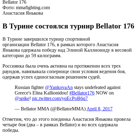
Фото: mmafighting.com
Анастасия Янькова
В Турине состоялся турнир Bellator 176
В Турине завершился турнир спортивной
организации Bellator 176, в рамках которого Анастасия
Янькова одержала победу над Элиной Каллиониду в весовой
категории до 59 килограмм.
Россиянка была очень активна на протяжении всех трех
раундов, навязывала сопернице свои условия ведения боя,
одержав успех единогласным решением судей.
Russian fighter
@YankovaAn
stays undefeated against
Greece's Elina Kallionidou!
#Bellator176
NOW on
@spike
!
pic.twitter.com/yqEcPoB6q7
— Bellator MMA (@BellatorMMA)
April 8, 2017
Отметим, что до этого поединка Анастасия Янькова провела
четыре боя (два – в рамках Bellator) и во всех одержала
победы.