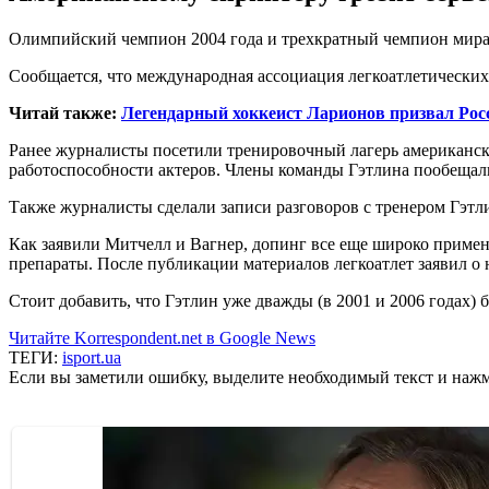
Олимпийский чемпион 2004 года и трехкратный чемпион мира 
Сообщается, что международная ассоциация легкоатлетических
Читай также:
Легендарный хоккеист Ларионов призвал Рос
Ранее журналисты посетили тренировочный лагерь американск
работоспособности актеров. Члены команды Гэтлина пообещал
Также журналисты сделали записи разговоров с тренером Гэт
Как заявили Митчелл и Вагнер, допинг все еще широко примен
препараты. После публикации материалов легкоатлет заявил о 
Стоит добавить, что Гэтлин уже дважды (в 2001 и 2006 годах)
Читайте Korrespondent.net в Google News
ТЕГИ:
isport.ua
Если вы заметили ошибку, выделите необходимый текст и нажми