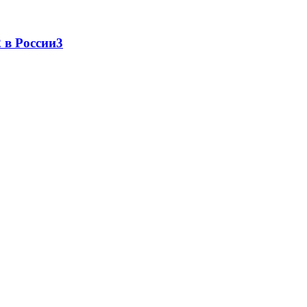
 в России
3