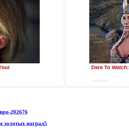
вро-2026
76
м золотых наград
5