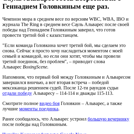
Геннадием Головкиным еще раз.
Чемпион мира в среднем весе по версиям WBC, WBA, IBO и
журнала The Ring в среднем весе Сауль Альварес после своей
победы над Геннадием Головкиным заверил, что готов
провести третий бой с казахстанцем.
"Если команда Головкина хочет третий бой, мы сделаем это
снова. Сейчас я просто хочу насладиться моментом с моей
семьей и командой, но если они хотят, чтобы мы провели
третий поединок, без проблем", – приводит слова
Альварес
BoxingScene.
Напомним, что первый бой между Головкиным и Альваресом
завершился вничью, а вот вторая встреча – победой
мексиканца решением судей. После 12-ти раундов судьи
отдали победу
Альваресу – 114-114 и дважды 115-113.
Смотрите полное
видео боя
Головкин – Альварес, а также
лучшие
моменты поединка
.
Ранее сообщалось, что Альварес устроил
большую вечеринку
после победы над Головкиным.