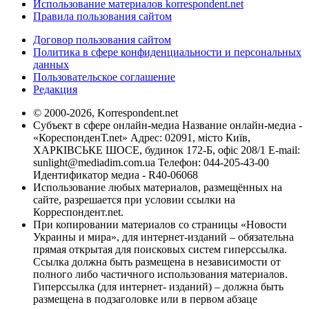
Использование материалов korrespondent.net
Правила пользования сайтом
Договор пользования сайтом
Политика в сфере конфиденциальности и персональных
данных
Пользовательское соглашение
Редакция
© 2000-2026, Korrespondent.net
Субъект в сфере онлайн-медиа Название онлайн-медиа -
«КореспонденТ.net» Адрес: 02091, місто Київ,
ХАРКІВСЬКЕ ШОСЕ, будинок 172-Б, офіс 208/1 E-mail:
sunlight@mediadim.com.ua
Телефон: 044-205-43-00
Идентификатор медиа - R40-06068
Использование любых материалов, размещённых на
сайте, разрешается при условии ссылки на
Корреспондент.net.
При копировании материалов со страницы «Новости
Украины и мира», для интернет-изданий – обязательна
прямая открытая для поисковых систем гиперссылка.
Ссылка должна быть размещена в независимости от
полного либо частичного использования материалов.
Гиперссылка (для интернет- изданий) – должна быть
размещена в подзаголовке или в первом абзаце