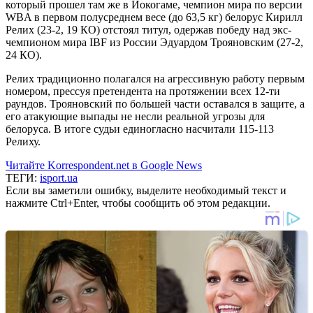
который прошел там же в Йокогаме, чемпион мира по версии
WBA в первом полусреднем весе (до 63,5 кг) белорус Кирилл
Релих (23-2, 19 КО) отстоял титул, одержав победу над экс-
чемпионом мира IBF из России Эдуардом Трояновским (27-2,
24 КО).
Релих традиционно полагался на агрессивную работу первым
номером, прессуя претендента на протяжении всех 12-ти
раундов. Трояновский по большей части оставался в защите, а
его атакующие выпады не несли реальной угрозы для
белоруса. В итоге судьи единогласно насчитали 115-113
Релиху.
Читайте Korrespondent.net в Google News
ТЕГИ:
isport.ua
Если вы заметили ошибку, выделите необходимый текст и
нажмите Ctrl+Enter, чтобы сообщить об этом редакции.