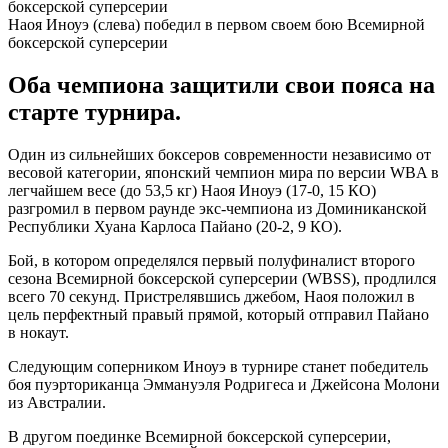
Наоя Иноуэ (слева) победил в первом своем бою Всемирной
боксерской суперсерии
Оба чемпиона защитили свои пояса на
старте турнира.
Один из сильнейших боксеров современности независимо от
весовой категории, японский чемпион мира по версии WBA в
легчайшем весе (до 53,5 кг) Наоя Иноуэ (17-0, 15 КО)
разгромил в первом раунде экс-чемпиона из Доминиканской
Республики Хуана Карлоса Пайано (20-2, 9 КО).
Бой, в котором определялся первый полуфиналист второго
сезона Всемирной боксерской суперсерии (WBSS), продлился
всего 70 секунд. Пристрелявшись джебом, Наоя положил в
цель перфектный правый прямой, который отправил Пайано
в нокаут.
Следующим соперником Иноуэ в турнире станет победитель
боя пуэрториканца Эммануэля Родригеса и Джейсона Молони
из Австралии.
В другом поединке Всемирной боксерской суперсерии,