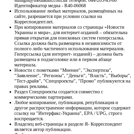
sunlight@mediadim.com.ua
Телефон: 044-205-43-00
Идентификатор медиа - R40-06068
Использование любых материалов, размещённых на
сайте, разрешается при условии ссылки на
Корреспондент.net.
При копировании материалов со страницы «Новости
Украины и мира», для интернет-изданий – обязательна
прямая открытая для поисковых систем гиперссылка.
Ссылка должна быть размещена в независимости от
полного либо частичного использования материалов.
Гиперссылка (для интернет- изданий) – должна быть
размещена в подзаголовке или в первом абзаце
материала.
Новости с пометками "Мнение", "Экспертиза",
"Заявление", "Регионы", "Деньги", "Власть", "Выборы",
"Тест-драйв", "Спецпроекты", "Промо" публикуются на
правах рекламы.
Раздел Спецпроекты создается совместно с
коммерческими партнерами.
Любое копирование, публикация, републикация и
другое распространение информации, которое содержит
ссылку на "Интерфакс-Украина", EPA / UPG, строго
воспрещается.
Владелец веб-страницы в разделе Я- Корреспондент
является автор публикации.