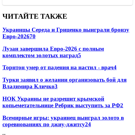
ЧИТАЙТЕ ТАКЖЕ
Украинцы Середа и Гриценко выиграли бронзу
Евро-2026
70
Лузан завершила Евро-2026 с полным
комплектом золотых наград
5
Торнтон умер от падения на настил - врач
4
Турки заявил о желании организовать бой для
Владимира Кличко
3
НОК Украины не разрешит крымской
копьеметательнице Ребрик выступить за РФ
2
Всемирные игры: украинец выиграл золото в
соревнованиях по джиу-джитсу
2
4