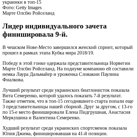
Фото: Getty Images
Марте Олсбю Ройселанд
Лидер индивидуального зачета
финишировала 9-й.
В чешском Нове-Место завершился женский спринт, который
прошел в рамках этапа Кубка мира 2018/19.
Победу в этой гонке одержала представительница Норвегии
Марте Олсбю Ройселанд. На подиуме компанию ей составили
немка Лаура Дальмайер и уроженка Словакии Паулина
Фиалкова.
Лучший результат среди украинских биатлонисток показала
Вита Семеренко, которой удалось показать 7-й результат.
Также отметим, что в топ-15 сегодняшнего старта попали еще
3 представительницы нашей сборной. Друг за другом, с 13-го
по 15-е место финишировали Елена Пидгрушная, Анастасия
Меркушина и Валентина Семеренко.
Худший результат среди украинских спортсменок показала
Юлия Джима, финишировавшая на 41-й позиции.