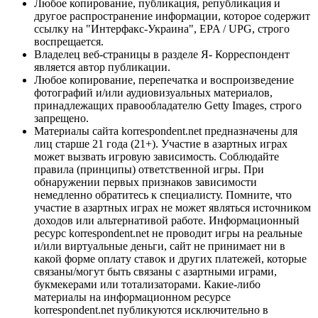
Любое копирование, публикация, републикация и
другое распространение информации, которое содержит
ссылку на "Интерфакс-Украина", EPA / UPG, строго
воспрещается.
Владелец веб-страницы в разделе Я- Корреспондент
является автор публикации.
Любое копирование, перепечатка и воспроизведение
фотографий и/или аудиовизуальных материалов,
принадлежащих правообладателю Getty Images, строго
запрещено.
Материалы сайта korrespondent.net предназначены для
лиц старше 21 года (21+). Участие в азартных играх
может вызвать игровую зависимость. Соблюдайте
правила (принципы) ответственной игры. При
обнаружении первых признаков зависимости
немедленно обратитесь к специалисту. Помните, что
участие в азартных играх не может являться источником
доходов или альтернативой работе. Информационный
ресурс korrespondent.net не проводит игры на реальные
и/или виртуальные деньги, сайт не принимает ни в
какой форме оплату ставок и других платежей, которые
связаны/могут быть связаны с азартными играми,
букмекерами или тотализаторами. Какие-либо
материалы на информационном ресурсе
korrespondent.net публикуются исключительно в