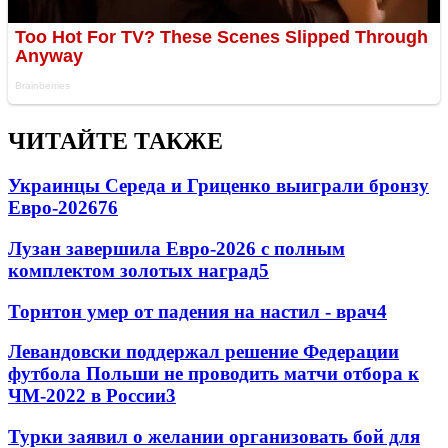
ЧИТАЙТЕ ТАКЖЕ
Украинцы Середа и Гриценко выиграли бронзу
Евро-2026
76
Лузан завершила Евро-2026 с полным
комплектом золотых наград
5
Торнтон умер от падения на настил - врач
4
Левандовски поддержал решение Федерации
футбола Польши не проводить матчи отбора к
ЧМ-2022 в России
3
Турки заявил о желании организовать бой для