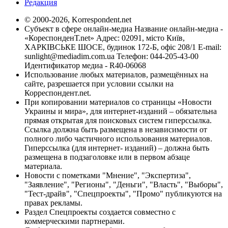
Редакция
© 2000-2026, Korrespondent.net
Субъект в сфере онлайн-медиа Название онлайн-медиа -
«КореспонденТ.net» Адрес: 02091, місто Київ,
ХАРКІВСЬКЕ ШОСЕ, будинок 172-Б, офіс 208/1 E-mail:
sunlight@mediadim.com.ua
Телефон: 044-205-43-00
Идентификатор медиа - R40-06068
Использование любых материалов, размещённых на
сайте, разрешается при условии ссылки на
Корреспондент.net.
При копировании материалов со страницы «Новости
Украины и мира», для интернет-изданий – обязательна
прямая открытая для поисковых систем гиперссылка.
Ссылка должна быть размещена в независимости от
полного либо частичного использования материалов.
Гиперссылка (для интернет- изданий) – должна быть
размещена в подзаголовке или в первом абзаце
материала.
Новости с пометками "Мнение", "Экспертиза",
"Заявление", "Регионы", "Деньги", "Власть", "Выборы",
"Тест-драйв", "Спецпроекты", "Промо" публикуются на
правах рекламы.
Раздел Спецпроекты создается совместно с
коммерческими партнерами.