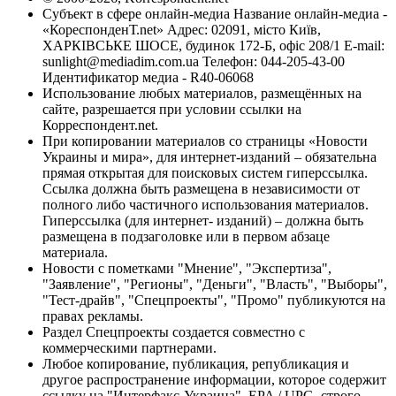
Субъект в сфере онлайн-медиа Название онлайн-медиа -
«КореспонденТ.net» Адрес: 02091, місто Київ,
ХАРКІВСЬКЕ ШОСЕ, будинок 172-Б, офіс 208/1 E-mail:
sunlight@mediadim.com.ua
Телефон: 044-205-43-00
Идентификатор медиа - R40-06068
Использование любых материалов, размещённых на
сайте, разрешается при условии ссылки на
Корреспондент.net.
При копировании материалов со страницы «Новости
Украины и мира», для интернет-изданий – обязательна
прямая открытая для поисковых систем гиперссылка.
Ссылка должна быть размещена в независимости от
полного либо частичного использования материалов.
Гиперссылка (для интернет- изданий) – должна быть
размещена в подзаголовке или в первом абзаце
материала.
Новости с пометками "Мнение", "Экспертиза",
"Заявление", "Регионы", "Деньги", "Власть", "Выборы",
"Тест-драйв", "Спецпроекты", "Промо" публикуются на
правах рекламы.
Раздел Спецпроекты создается совместно с
коммерческими партнерами.
Любое копирование, публикация, републикация и
другое распространение информации, которое содержит
ссылку на "Интерфакс-Украина", EPA / UPG, строго