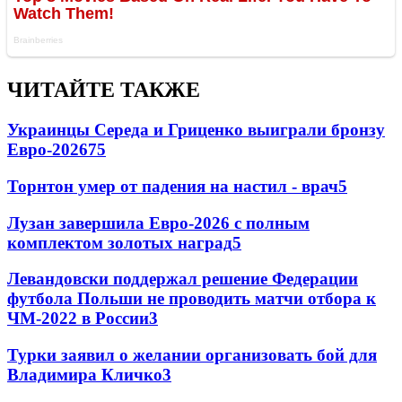
ЧИТАЙТЕ ТАКЖЕ
Украинцы Середа и Гриценко выиграли бронзу
Евро-2026
75
Торнтон умер от падения на настил - врач
5
Лузан завершила Евро-2026 с полным
комплектом золотых наград
5
Левандовски поддержал решение Федерации
футбола Польши не проводить матчи отбора к
ЧМ-2022 в России
3
Турки заявил о желании организовать бой для
Владимира Кличко
3